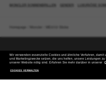
MONCLER SONNENBRILLEN
GENDER
LUXURIÖSE SON
Homepage
/
Moncler
/
ME8002 Slicka
T
Wir verwenden essenzielle Cookies und ähnliche Verfahren, damit un
und Marketingzwecke setzen, die uns helfen, unsere Leistungen zu
Möchtest du Zugang zu VIP-Events, exklusiven Empfehl
unserer Website nötig sind.
Erfahren Sie mehr darüber in unserer
C
COOKIES VERWALTEN