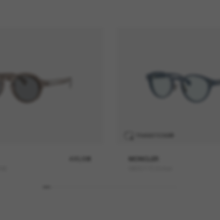
TRANSITIONS
®
420,00€
MONCLER
ONE
ME6017D Ember