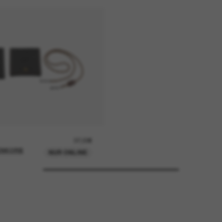
37,00€
ENKORB
NUR ONLINE