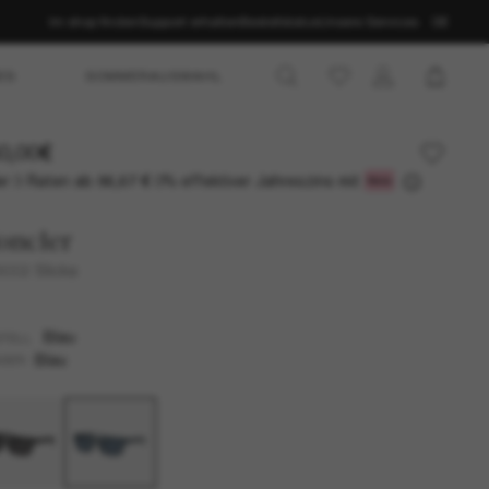
Im shop finden
Support erhalten
Bestellstatus
Unsere Services
DE
ES
SOMMERAUSWAHL
0,00€
r 3 Raten ab
0% effektiver Jahreszins mit
86,67 €
oncler
002 Slicka
Blau
TELL
Blau
SER