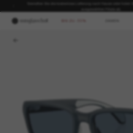
Genießen Sie die kostenlose Lieferung nach Hause oder holen Sie
ausgewählten Filiale ab.
BIS ZU -50%
DAMEN