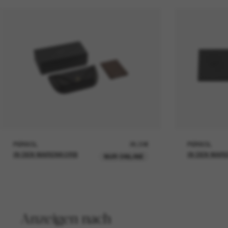
PERSOL
26,00€
PERSOL
IN DEN WARENKORB
IN DEN WAR
NUR ONLINE
Anzeigen nach