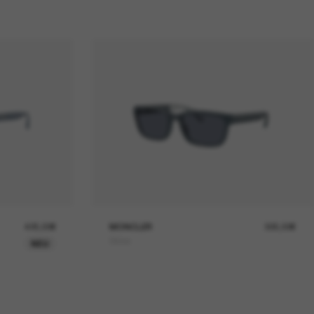
425,00€
MONCLER
305,00€
Slicka
NEU