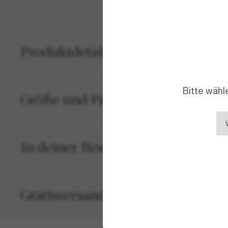
Produktdetails
Bitte wähl
Größe und Passform
In deiner Bestellung inbegriffen
Gratisversand und -Retouren