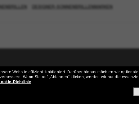
NENBRILLEN
DESIGNER-SONNENBRILLENMARKEN
ritt der Sunglass Hut-Community be
sere Website effizient funktioniert.
Darüber hinaus möchten wir optionale
 verbessern.
Wenn Sie auf „Ablehnen“ klicken, werden wir nur die essenzie
ungen und Angeboten wie € 10 Rabatt* auf deinen nächsten Einkau
ookie-Richtlinie
.
Subscribe!