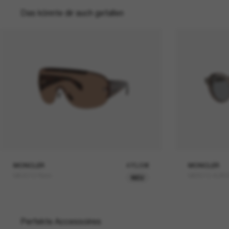
Das könnte dir auch gefallen
MONCLER
470,00€
MONCLER
ME4012 Rizon
ME6012 AUR
NEU
Perfekte Accessoires