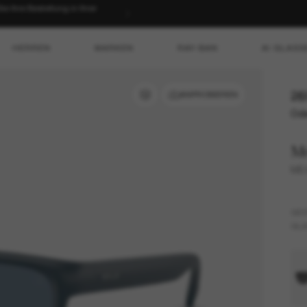
 Ihre Bestellung in Ihrer
HERREN
MARKEN
RAY-BAN
AI GLASS
26
ANPROBIEREN
Ode
M
ME8
GES
GLÄ