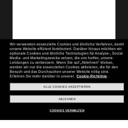
Tritt der Sunglass Hut-
Community bei!
Möchtest du Zugang zu VIP-Events, exklusiven
Empfehlungen und Angeboten wie € 10 Rabatt*
auf deinen nächsten Einkauf? Abonniere unseren
Newsletter *Es gelten unsere AGB
Wir verwenden essenzielle Cookies und ähnliche Verfahren, damit
Subscribe!
unsere Website effizient funktioniert.
Darüber hinaus möchten wir
optionale Cookies und ähnliche Technologien für Analyse-, Social
Media- und Marketingzwecke setzen, die uns helfen, unsere
Leistungen zu verbessern.
Wenn Sie auf „Ablehnen“ klicken,
werden wir nur die essenziellen Cookies aktivieren, die für den
Besuch und das Durchsuchen unserer Website nötig sind.
Shopping online
Erfahren Sie mehr darüber in unserer
Cookie-Richtlinie
.
ALLE COOKIES AKZEPTIEREN
Brands
ABLEHNEN
COOKIES VERWALTEN
Unternehmen