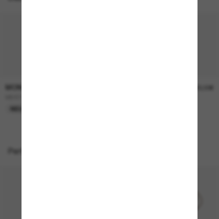
MONCLER
MONCLER
470,00€
420,00€
ME4012 Rizon
ME6012 AURONE
NEU
Perfekte Accessoires