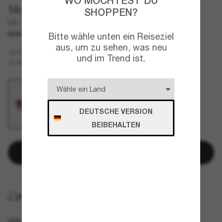
WO MÖCHTEST DU
Moncler
SHOPPEN?
ME7001 Inara
NUR ONLINE
NEU
Bitte wähle unten ein Reiseziel
aus, um zu sehen, was neu
Schwarz
GESTELL
und im Trend ist.
Rot
GLÄSER
DEUTSCHE VERSION
BEIBEHALTEN
In den Warenkorb
KOSTENLOSE LIEFERUNG NACH HAUSE