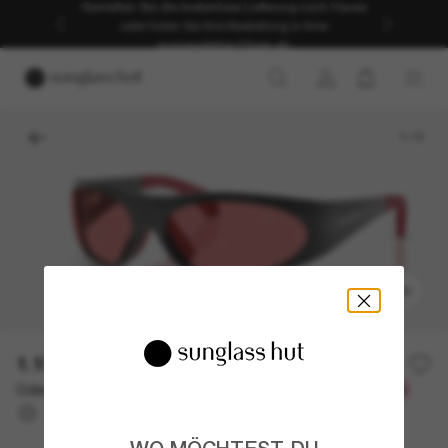
Genießen Sie die kostenlose Lieferung nach Hause
oder holen Sie Ihre Bestellung in Ihrer
ausgewählten Filiale ab.
1
/
5
ANPROBIEREN
1.100,00€
Oder 3 Raten ab
0% effektiver Jahreszins mit
366,67 €