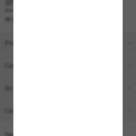
IM GESCHÄFT ABHOLEN
Kostenlose Abholung verfügbar
IM STORE FINDEN
Produktdetails
Größe und Passform
In deiner Bestellung inbegriffen
Gratisversand und -Retouren
Das könnte dir auch gefallen