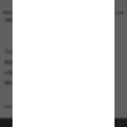
PERSOL
PERSOL
26,00€
37,00€
NUR ONLINE
NUR ONLINE
Anzeigen nach
MONCLER SONNENBRILLEN
GENDER
LUXURIÖSE SONNENBRILLEN
NEUZUGÄNGE FÜR HERREN
Homepage
/
Moncler
/
ME7001 Inara