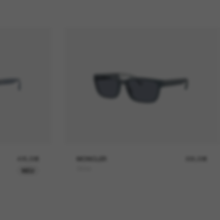
425,00€
MONCLER
305,00€
Slicka
NEU