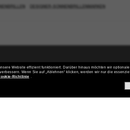
NENBRILLEN
DESIGNER-SONNENBRILLENMARKEN
ritt der Sunglass Hut-Community be
sere Website effizient funktioniert.
Darüber hinaus möchten wir optionale
 verbessern.
Wenn Sie auf „Ablehnen“ klicken, werden wir nur die essenzie
ungen und Angeboten wie € 10 Rabatt* auf deinen nächsten Einkau
ookie-Richtlinie
.
Subscribe!