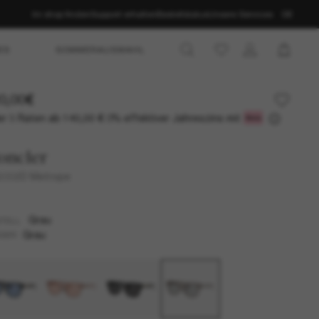
Im shop finden
Support erhalten
Bestellstatus
Unsere Services
DE
ES
SOMMERAUSWAHL
0,00€
r 3 Raten ab
0% effektiver Jahreszins mit
140,00 €
oncler
6002D Metrope
Grau
TELL
Grau
SER