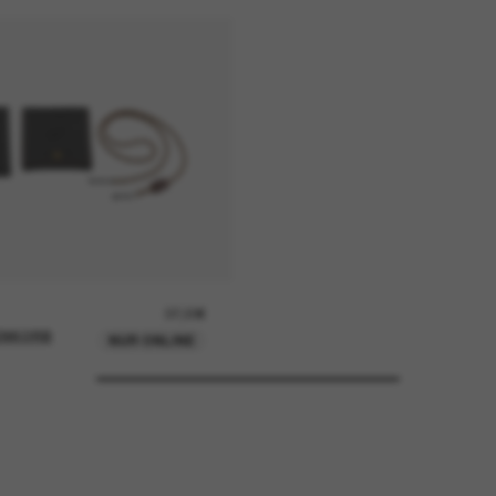
37,00€
ENKORB
NUR ONLINE