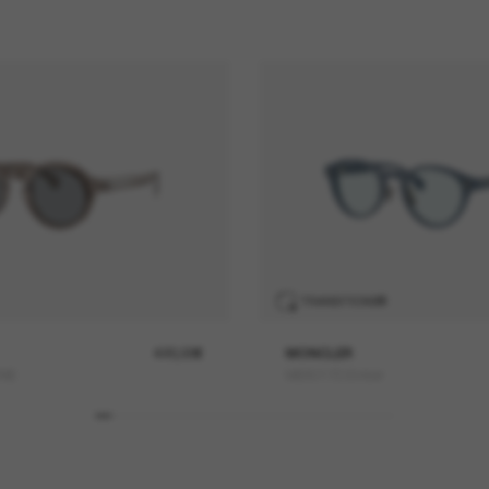
TRANSITIONS
®
420,00€
MONCLER
ONE
ME6017D Ember