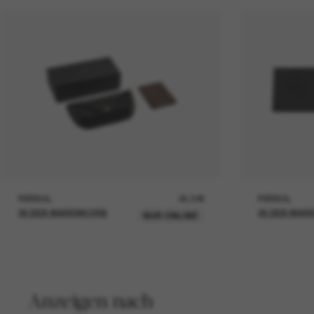
PERSOL
26,00€
PERSOL
IN DEN WARENKORB
IN DEN WAR
NUR ONLINE
Anzeigen nach