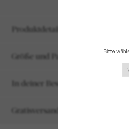
Produktdetails
Bitte wähl
Größe und Passform
In deiner Bestellung inbegriffen
Gratisversand und -Retouren