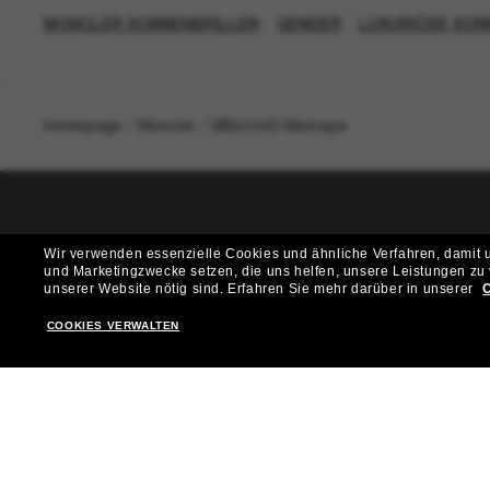
MONCLER SONNENBRILLEN
GENDER
LUXURIÖSE SON
Homepage
/
Moncler
/
ME6002D Metrope
T
Wir verwenden essenzielle Cookies und ähnliche Verfahren, damit un
und Marketingzwecke setzen, die uns helfen, unsere Leistungen zu
Möchtest du Zugang zu VIP-Events, exklusiven Empfehl
unserer Website nötig sind.
Erfahren Sie mehr darüber in unserer
C
COOKIES VERWALTEN