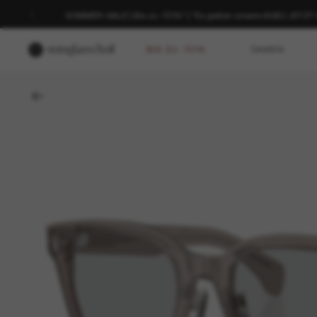
SOMMER-SALE | Bis zu -50%* | *Es gelten unsere AGB | JETZ
BIS ZU -50%
DAMEN