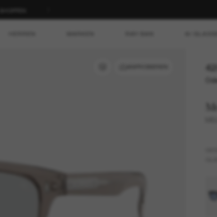
T SHOPPEN
HERREN
MARKEN
RAY-BAN
AI GLASS
42
ANPROBIEREN
Ode
M
ME
GES
GLÄ