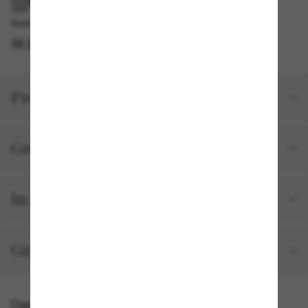
IM GESCHÄFT ABHOLEN
Kostenlose Abholung verfügbar
IM STORE FINDEN
Produktdetails
Größe und Passform
In deiner Bestellung inbegriffen
Gratisversand und -Retouren
Das könnte dir auch gefallen