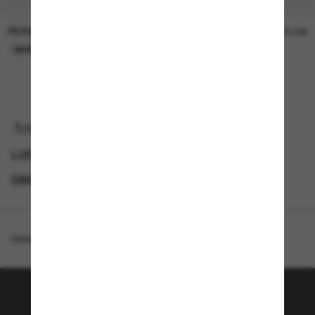
PERSOL
PERSOL
26,00€
37,00€
NUR ONLINE
NUR ONLINE
Anzeigen nach
LUXURIÖSE SONNENBRILLEN
GENDER
IM TREND
DAMEN SONNENBRILLEN
Homepage
/
Moncler
/
ME6001 Fhaite
Tritt der Sunglass Hut-