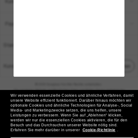
Kundenservice
Payment Methods
Standort:
Deutschland
Kundenservice
Chat starten
© 2026 Sunglass Hut Alle Rechte vorbehalten.
Die auf dieser Website veröffentlichten Fotos und Bilder dienen lediglich der
Wir verwenden essenzielle Cookies und ähnliche Verfahren, damit
Veranschaulichung.
unsere Website effizient funktioniert.
Darüber hinaus möchten wir
optionale Cookies und ähnliche Technologien für Analyse-, Social
|
|
Cookie-Richtlinie
Datenschutzbestimmungen
Media- und Marketingzwecke setzen, die uns helfen, unsere
Leistungen zu verbessern.
Wenn Sie auf „Ablehnen“ klicken,
werden wir nur die essenziellen Cookies aktivieren, die für den
|
|
Besuch und das Durchsuchen unserer Website nötig sind.
Geschäftsbedingungen
AdChoices
Erfahren Sie mehr darüber in unserer
Cookie-Richtlinie
.