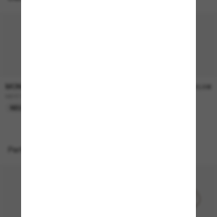
MONCLER
MONCLER
470,00€
420,00€
ME4012 Rizon
ME6012 AURONE
NEU
Perfekte Accessoires