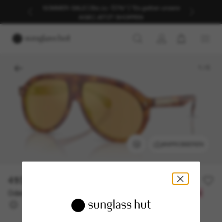
SOMMER-SALE | Bis zu -50%* | *Es gelten unsere
AGB | JETZT SHOPPEN
1
/
5
ANPROBIEREN
410,00€
Oder 3 Raten ab
0% effektiver Jahreszins mit
136,67 €