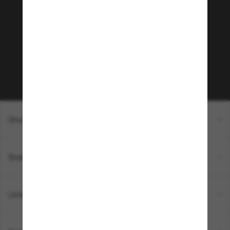
Community bei!
Möchtest du Zugang zu VIP-Events, exklusiven
Empfehlungen und Angeboten wie € 10 Rabatt*
auf deinen nächsten Einkauf? Abonniere unseren
Newsletter *Es gelten unsere AGB
Subscribe!
Shopping online
Brands
Unternehmen