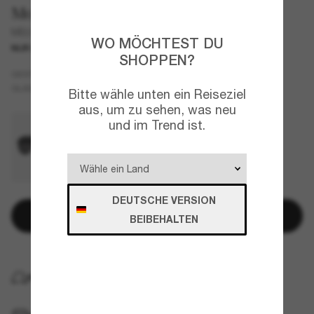
Moncler
ME6001 Fhaite
WO MÖCHTEST DU
NUR ONLINE
SHOPPEN?
Tortoise
GESTELL
Orange
GLÄSER
Bitte wähle unten ein Reiseziel
aus, um zu sehen, was neu
und im Trend ist.
DEUTSCHE VERSION
In den Warenkorb
BEIBEHALTEN
KOSTENLOSE LIEFERUNG NACH HAUSE