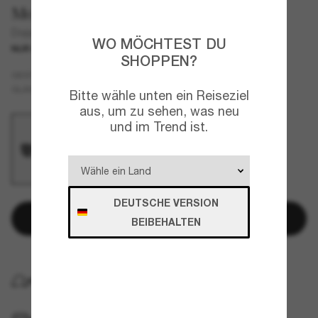
Moncler
Doppler
WO MÖCHTEST DU
NUR ONLINE
SHOPPEN?
Schwarz
GESTELL
Grau
GLÄSER
Bitte wähle unten ein Reiseziel
aus, um zu sehen, was neu
und im Trend ist.
DEUTSCHE VERSION
In den Warenkorb
BEIBEHALTEN
KOSTENLOSE LIEFERUNG NACH HAUSE