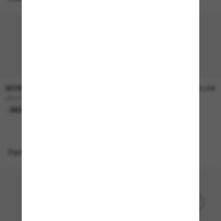
MONCLER
MONCLER
470,00€
420,00€
ME4012 Rizon
ME6012 AURONE
NEU
Perfekte Accessoires