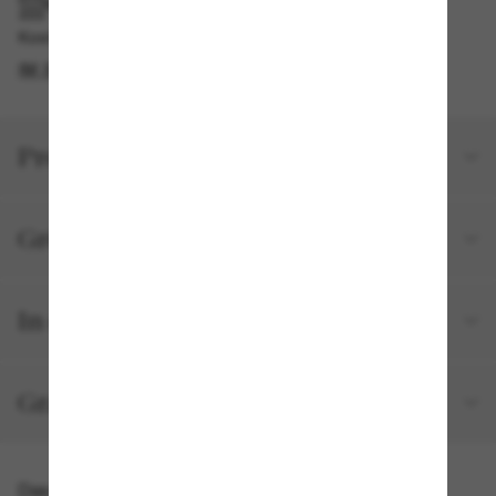
IM GESCHÄFT ABHOLEN
Kostenlose Abholung verfügbar
IM STORE FINDEN
Produktdetails
Größe und Passform
In deiner Bestellung inbegriffen
Gratisversand und -Retouren
Das könnte dir auch gefallen