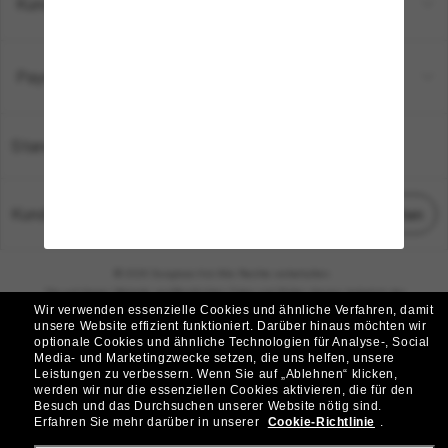
Kundenservice
Payment Methods
Standort:
Deutschland
Kundenservice
Chat starten
© 2026 Sunglass Hut Alle Rechte vorbehalten.
Die auf dieser Website veröffentlichten Fotos und Bilder dienen lediglich der
Wir verwenden essenzielle Cookies und ähnliche Verfahren, damit
Veranschaulichung.
unsere Website effizient funktioniert.
Darüber hinaus möchten wir
optionale Cookies und ähnliche Technologien für Analyse-, Social
|
|
Cookie-Richtlinie
Datenschutzbestimmungen
Media- und Marketingzwecke setzen, die uns helfen, unsere
Leistungen zu verbessern.
Wenn Sie auf „Ablehnen“ klicken,
werden wir nur die essenziellen Cookies aktivieren, die für den
|
|
Besuch und das Durchsuchen unserer Website nötig sind.
Geschäftsbedingungen
AdChoices
Erfahren Sie mehr darüber in unserer
Cookie-Richtlinie
.