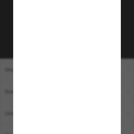
Community bei!
Möchtest du Zugang zu VIP-Events, exklusiven
Empfehlungen und Angeboten wie € 10 Rabatt*
auf deinen nächsten Einkauf? Abonniere unseren
Newsletter *Es gelten unsere AGB
Subscribe!
Shopping online
Brands
Unternehmen