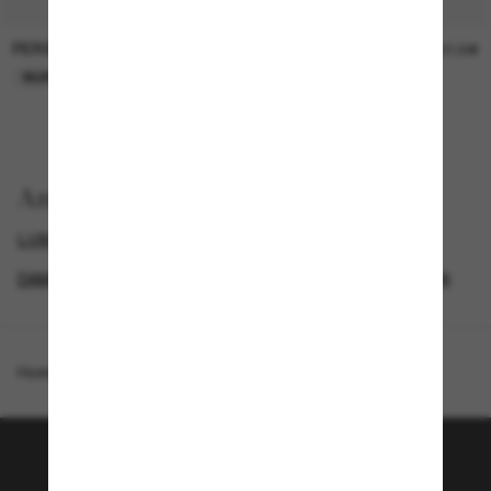
PERSOL
PERSOL
26,00€
37,00€
NUR ONLINE
NUR ONLINE
Anzeigen nach
LUXURIÖSE SONNENBRILLEN
GENDER
DAMEN SONNENBRILLEN
IKONISCHE SONNENBRILLEN
Homepage
/
Moncler
/
Doppler
Tritt der Sunglass Hut-