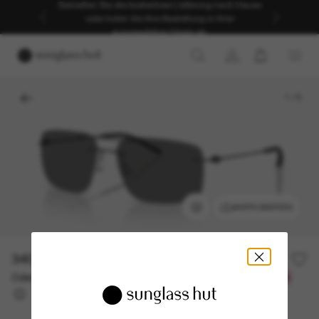
Genießen Sie die kostenlose Lieferung nach Hause
oder holen Sie Ihre Bestellung in Ihrer
ausgewählten Filiale ab.
1
/
5
ANPROBIEREN
340,00€
Oder 3 Raten ab
0% effektiver Jahreszins mit
113,33 €