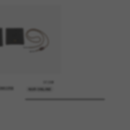
37,00€
ENKORB
NUR ONLINE