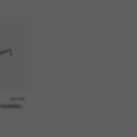
360,00€
P AUSWAHL