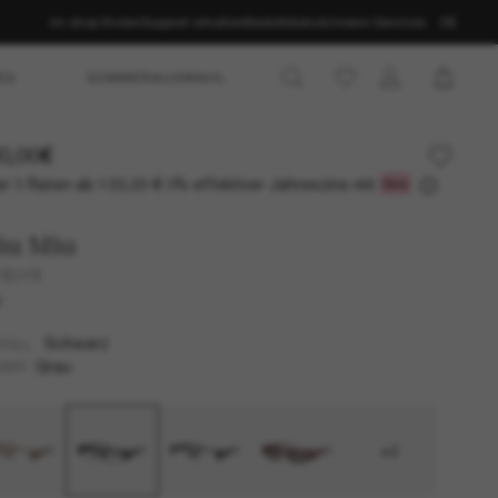
Im shop finden
Support erhalten
Bestellstatus
Unsere Services
DE
ES
SOMMERAUSWAHL
0,00€
r 3 Raten ab
0% effektiver Jahreszins mit
133,33 €
iu Miu
 B07S
U
Schwarz
TELL
Grau
SER
+2