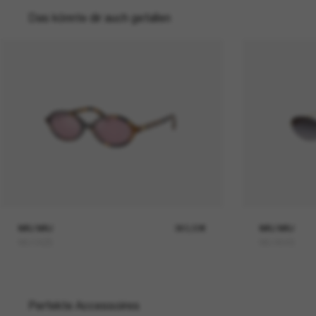
Das könnte dir auch gefallen
MIU MIU
360,00€
MIU MIU
MU 04ZS
MU A54S
Perfekte Accessoires