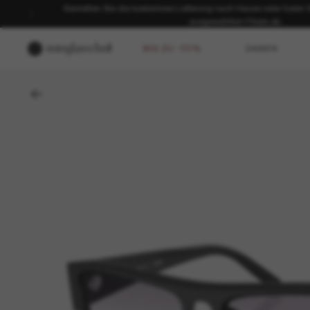
Genießen Sie die kostenlose Lieferung nach Hause oder holen Sie
ausgewählten Filiale ab.
BIS ZU -50%
DAMEN