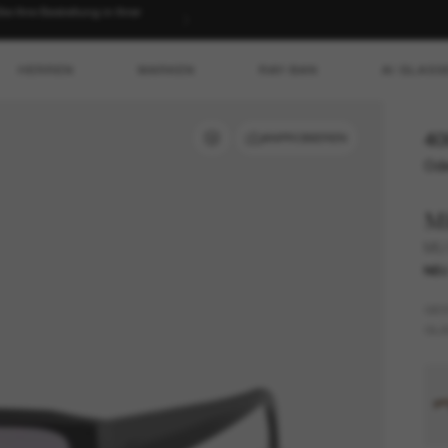
 Ihre Bestellung in Ihrer
HERREN
MARKEN
RAY-BAN
AI GLASS
40
ANPROBIEREN
Ode
M
MU
NE
GES
GLÄ