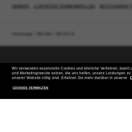
GENDER
LUXURIÖSE SONNENBRILLEN
NEUZUGÄNGE 
Homepage
/
Miu Miu
/
MU B07S
T
Wir verwenden essenzielle Cookies und ähnliche Verfahren, damit un
und Marketingzwecke setzen, die uns helfen, unsere Leistungen zu
Möchtest du Zugang zu VIP-Events, exklusiven Empfehl
unserer Website nötig sind.
Erfahren Sie mehr darüber in unserer
C
COOKIES VERWALTEN