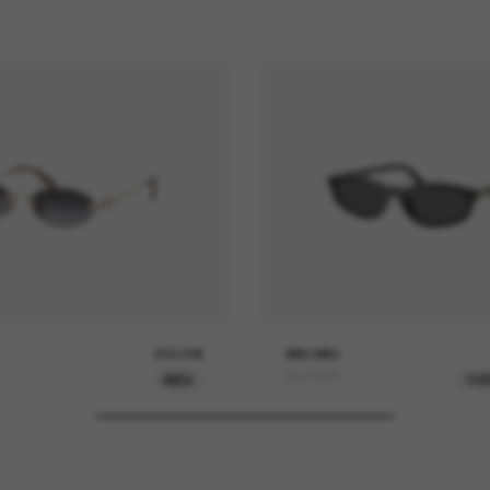
400,00€
MIU MIU
MU A06S
NEU
TO