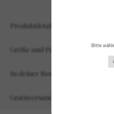
Produktdetails
Bitte wähl
Größe und Passform
In deiner Bestellung inbegriffen
Gratisversand und -Retouren