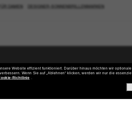
FÜR DAMEN
DESIGNER-SONNENBRILLENMARKEN
ritt der Sunglass Hut-Community be
sere Website effizient funktioniert.
Darüber hinaus möchten wir optionale
 verbessern.
Wenn Sie auf „Ablehnen“ klicken, werden wir nur die essenzie
ungen und Angeboten wie € 10 Rabatt* auf deinen nächsten Einkau
ookie-Richtlinie
.
Subscribe!