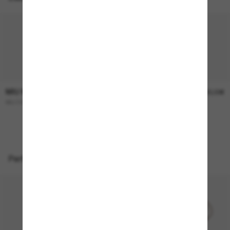
MIU MIU
MIU MIU
360,00€
400,00€
MU 04ZS
MU A54S
NEU
Perfekte Accessoires