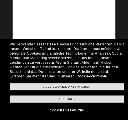
Tritt der Sunglass Hut-
Community bei!
Möchtest du Zugang zu VIP-Events, exklusiven
Empfehlungen und Angeboten wie € 10 Rabatt*
auf deinen nächsten Einkauf? Abonniere unseren
Newsletter *Es gelten unsere AGB
Wir verwenden essenzielle Cookies und ähnliche Verfahren, damit
Subscribe!
unsere Website effizient funktioniert.
Darüber hinaus möchten wir
optionale Cookies und ähnliche Technologien für Analyse-, Social
Media- und Marketingzwecke setzen, die uns helfen, unsere
Leistungen zu verbessern.
Wenn Sie auf „Ablehnen“ klicken,
werden wir nur die essenziellen Cookies aktivieren, die für den
Besuch und das Durchsuchen unserer Website nötig sind.
Shopping online
Erfahren Sie mehr darüber in unserer
Cookie-Richtlinie
.
ALLE COOKIES AKZEPTIEREN
Brands
ABLEHNEN
COOKIES VERWALTEN
Unternehmen