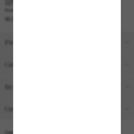
IM GESCHÄFT ABHOLEN
Kostenlose Abholung am selben Tag verfügbar
IM STORE FINDEN
Produktdetails
Größe und Passform
In deiner Bestellung inbegriffen
Gratisversand und -Retouren
Das könnte dir auch gefallen