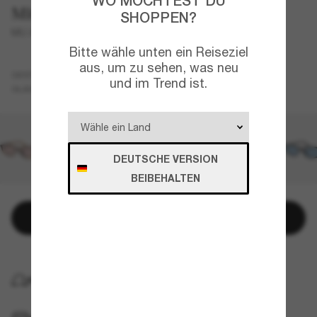
WO MÖCHTEST DU
Miu Miu
SHOPPEN?
MU A06S
Bitte wähle unten ein Reiseziel
aus, um zu sehen, was neu
Tortoise
GESTELL
und im Trend ist.
Transparent
Blue-Light Clear
GLÄSER
DEUTSCHE VERSION
BEIBEHALTEN
In den Warenkorb
KOSTENLOSE LIEFERUNG NACH HAUSE