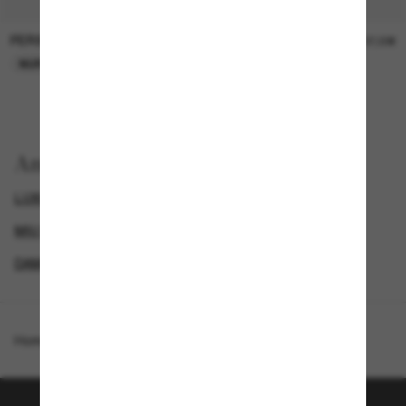
PERSOL
PERSOL
26,00€
37,00€
NUR ONLINE
NUR ONLINE
Anzeigen nach
LUXURIÖSE SONNENBRILLEN
GENDER
MIU MIU DAMEN SONNENBRILLEN
DAMEN SONNENBRILLEN
Homepage
/
Miu Miu
/
MU A06S