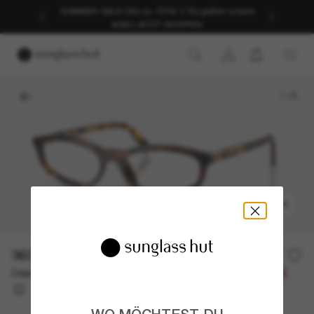
SOMMER-SALE | Bis zu -50%* | *Es gelten unsere
AGB | JETZT SHOPPEN
1
/
5
ANPROBIEREN
360,00€
Oder 3 Raten ab
0% effektiver Jahreszins mit
120,00 €