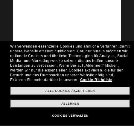
Tritt der Sunglass Hut-
Community bei!
Möchtest du Zugang zu VIP-Events, exklusiven
Empfehlungen und Angeboten wie € 10 Rabatt*
auf deinen nächsten Einkauf? Abonniere unseren
Newsletter *Es gelten unsere AGB
Wir verwenden essenzielle Cookies und ähnliche Verfahren, damit
Subscribe!
unsere Website effizient funktioniert.
Darüber hinaus möchten wir
optionale Cookies und ähnliche Technologien für Analyse-, Social
Media- und Marketingzwecke setzen, die uns helfen, unsere
Leistungen zu verbessern.
Wenn Sie auf „Ablehnen“ klicken,
werden wir nur die essenziellen Cookies aktivieren, die für den
Besuch und das Durchsuchen unserer Website nötig sind.
Shopping online
Erfahren Sie mehr darüber in unserer
Cookie-Richtlinie
.
ALLE COOKIES AKZEPTIEREN
Brands
ABLEHNEN
COOKIES VERWALTEN
Unternehmen