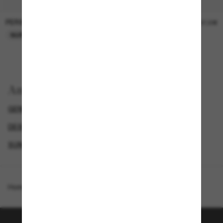
PERSOL
PERSOL
26,00€
37,00€
NUR ONLINE
NUR ONLINE
Anzeigen nach
GENDER
LUXURIÖSE SONNENBRILLEN
DESIGNER-SONNENBRILLENMARKEN
SUNGLASSES BRANDS
Homepage
/
Miu Miu
/
MU 04ZS