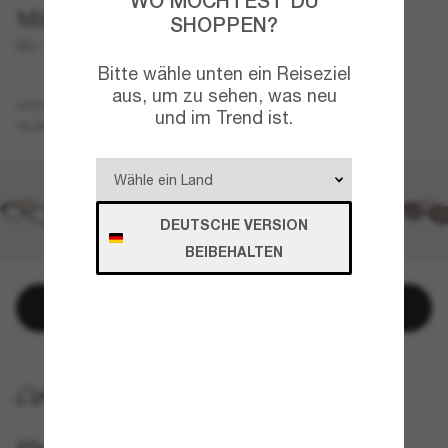
WO MÖCHTEST DU
Miu Miu
SHOPPEN?
MU 04ZS
Bitte wähle unten ein Reiseziel
aus, um zu sehen, was neu
Tortoise
GESTELL
und im Trend ist.
Rosa
GLÄSER
DEUTSCHE VERSION
BEIBEHALTEN
In den Warenkorb
KOSTENLOSE LIEFERUNG NACH HAUSE