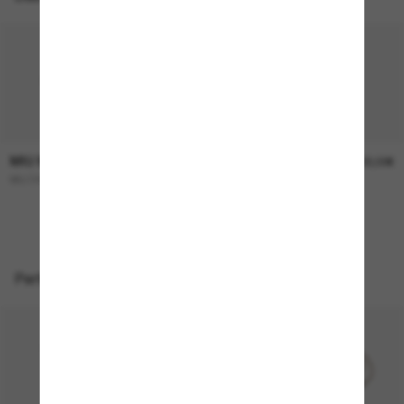
MIU MIU
MIU MIU
360,00€
400,00€
MU 04ZS
MU A54S
NEU
Perfekte Accessoires