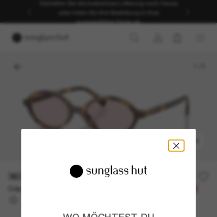
Genießen Sie die kostenlose Lieferung nach Hause
oder holen Sie Ihre Bestellung in Ihrer
ausgewählten Filiale ab.
1
/
5
ANPROBIEREN
360,00€
Oder 3 Raten ab
0% effektiver Jahreszins mit
120,00 €