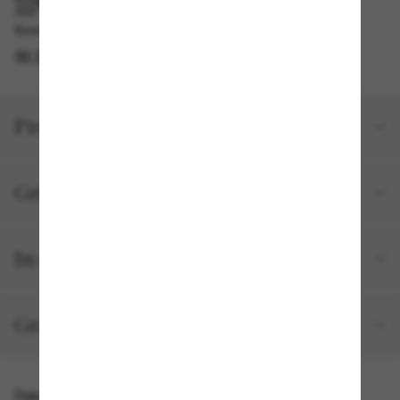
IM GESCHÄFT ABHOLEN
Kostenlose Abholung am selben Tag verfügbar
IM STORE FINDEN
Produktdetails
Größe und Passform
In deiner Bestellung inbegriffen
Gratisversand und -Retouren
Das könnte dir auch gefallen