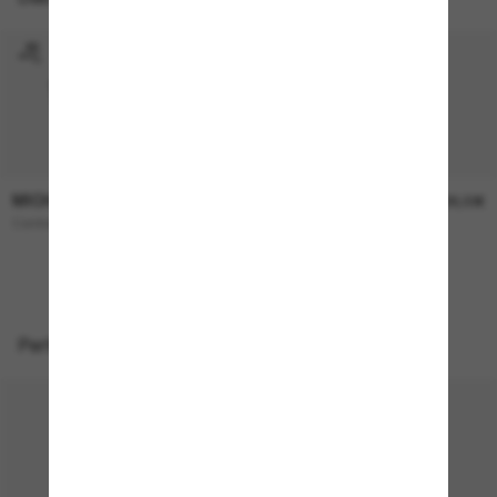
MICHAEL KORS
MICHAEL KORS
173,00€
138,00€
Canberra
Menaggio
NEU
Perfekte Accessoires