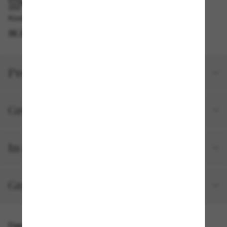
IM GESCHÄFT ABHOLEN
Kostenlose Abholung verfügbar
IM STORE FINDEN
Produktdetails
Größe und Passform
In deiner Bestellung inbegriffen
Gratisversand und -Retouren
Das könnte dir auch gefallen