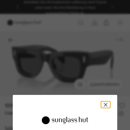
Genießen Sie die kostenlose Lieferung nach Hause
oder holen Sie Ihre Bestellung in Ihrer
ausgewählten Filiale ab.
1
/
5
ANPROBIEREN
181,50€
363,00€
50% off
Oder 3 Raten ab
0% effektiver Jahreszins mit
60,50 €
Michael Kors