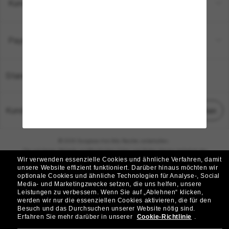
Kundenservice
Payment Methods
Standort:
Deutschland
Kundenservice
Chat starten
© 2026 Sunglass Hut Alle Rechte vorbehalten.
Die auf dieser Website veröffentlichten Fotos und Bilder dienen lediglich der
Wir verwenden essenzielle Cookies und ähnliche Verfahren, damit
Veranschaulichung.
unsere Website effizient funktioniert.
Darüber hinaus möchten wir
optionale Cookies und ähnliche Technologien für Analyse-, Social
|
|
Cookie-Richtlinie
Datenschutzbestimmungen
Media- und Marketingzwecke setzen, die uns helfen, unsere
Leistungen zu verbessern.
Wenn Sie auf „Ablehnen“ klicken,
werden wir nur die essenziellen Cookies aktivieren, die für den
|
|
Besuch und das Durchsuchen unserer Website nötig sind.
Geschäftsbedingungen
AdChoices
Erfahren Sie mehr darüber in unserer
Cookie-Richtlinie
.