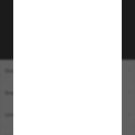
Community bei!
Möchtest du Zugang zu VIP-Events, exklusiven
Empfehlungen und Angeboten wie € 10 Rabatt*
auf deinen nächsten Einkauf? Abonniere unseren
Newsletter *Es gelten unsere AGB
Subscribe!
Shopping online
Brands
Unternehmen