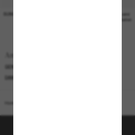
SUNGLASS HUT COLLECTION
SUNGLASS HUT COLLECTION
19,00€
Preis wird
bearbeitet
Anzeigen nach
GENDER
BIS ZU 50% RABATT*
DAMEN SONNENBRILLEN
SUNGLASSES BRANDS
Homepage
/
Michael Kors
/
Bowery
Tritt der Sunglass Hut-