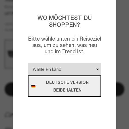
Bowery
LETZTE CHANCE
NUR ONLINE
WO MÖCHTEST DU
SHOPPEN?
Schwarz
GESTELL
Grau
GLÄSER
Bitte wähle unten ein Reiseziel
aus, um zu sehen, was neu
und im Trend ist.
NUR NOCH WENIGE ARTIKEL VERFÜGBAR!
DEUTSCHE VERSION
In den Warenkorb
BEIBEHALTEN
KOSTENLOSE LIEFERUNG NACH HAUSE