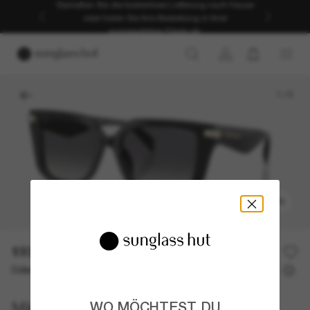
Genießen Sie die kostenlose Lieferung nach Hause
oder holen Sie Ihre Bestellung in Ihrer
ausgewählten Filiale ab.
1
/
5
ANPROBIEREN
193,00€
Oder 3 Raten ab
0% effektiver Jahreszins mit
64,33 €
Michael Kors
WO MÖCHTEST DU