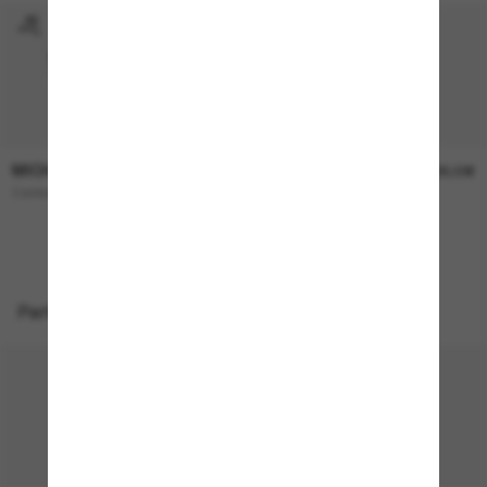
MICHAEL KORS
MICHAEL KORS
173,00€
138,00€
Canberra
Menaggio
NEU
Perfekte Accessoires