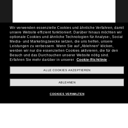
Möchtest du Zugang zu VIP-Events, exklusiven
Empfehlungen und Angeboten wie € 10 Rabatt*
auf deinen nächsten Einkauf? Abonniere unseren
Newsletter *Es gelten unsere AGB
Wir verwenden essenzielle Cookies und ähnliche Verfahren, damit
Subscribe!
unsere Website effizient funktioniert.
Darüber hinaus möchten wir
optionale Cookies und ähnliche Technologien für Analyse-, Social
Media- und Marketingzwecke setzen, die uns helfen, unsere
Leistungen zu verbessern.
Wenn Sie auf „Ablehnen“ klicken,
werden wir nur die essenziellen Cookies aktivieren, die für den
Besuch und das Durchsuchen unserer Website nötig sind.
Shopping online
Erfahren Sie mehr darüber in unserer
Cookie-Richtlinie
.
ALLE COOKIES AKZEPTIEREN
Brands
ABLEHNEN
COOKIES VERWALTEN
Unternehmen
Kundenservice