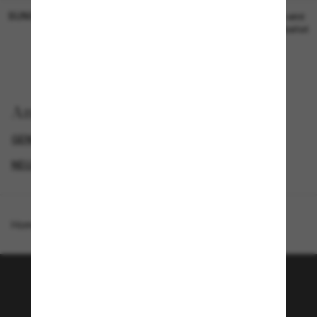
SUNGLASS HUT COLLECTION
SUNGLASS HUT COLLECTION
19,00€
Preis wird
bearbeitet
Anzeigen nach
GENDER
BLACK FRIDAY WEEK - BIS ZU -50%
NEUZUGÄNGE FÜR DAMEN
PROMOTIONS NL
Homepage
/
Michael Kors
/
Santo Domingo
Tritt der Sunglass Hut-
Community bei!