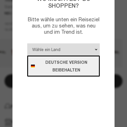
SHOPPEN?
Santo Domingo
NEU
Bitte wähle unten ein Reiseziel
Schwarz
GESTELL
aus, um zu sehen, was neu
Grau
Polarisiert
GLÄSER
und im Trend ist.
DEUTSCHE VERSION
BEIBEHALTEN
In den Warenkorb
KOSTENLOSE LIEFERUNG NACH HAUSE
IM GESCHÄFT ABHOLEN