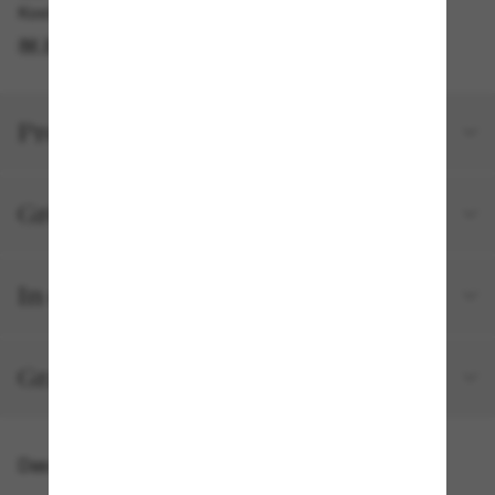
Kostenlose Abholung am selben Tag verfügbar
IM STORE FINDEN
Produktdetails
Größe und Passform
In deiner Bestellung inbegriffen
Gratisversand und -Retouren
Das könnte dir auch gefallen