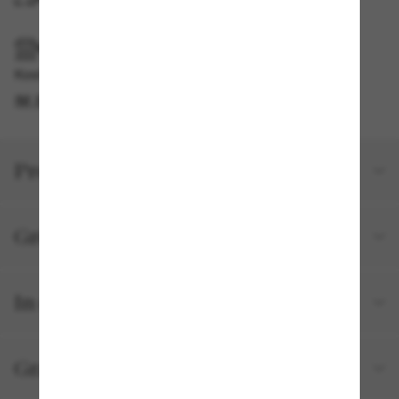
IM GESCHÄFT ABHOLEN
Kostenlose Abholung verfügbar
IM STORE FINDEN
Produktdetails
Größe und Passform
In deiner Bestellung inbegriffen
Gratisversand und -Retouren