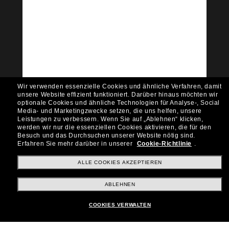
Tritt der Sunglass Hut-
Community bei!
Möchtest du Zugang zu VIP-Events, exklusiven
Empfehlungen und Angeboten wie € 10 Rabatt*
auf deinen nächsten Einkauf? Abonniere unseren
Newsletter *Es gelten unsere AGB
Wir verwenden essenzielle Cookies und ähnliche Verfahren, damit
Subscribe!
unsere Website effizient funktioniert.
Darüber hinaus möchten wir
optionale Cookies und ähnliche Technologien für Analyse-, Social
Media- und Marketingzwecke setzen, die uns helfen, unsere
Leistungen zu verbessern.
Wenn Sie auf „Ablehnen“ klicken,
werden wir nur die essenziellen Cookies aktivieren, die für den
Besuch und das Durchsuchen unserer Website nötig sind.
Shopping online
Erfahren Sie mehr darüber in unserer
Cookie-Richtlinie
.
ALLE COOKIES AKZEPTIEREN
Brands
ABLEHNEN
COOKIES VERWALTEN
Unternehmen