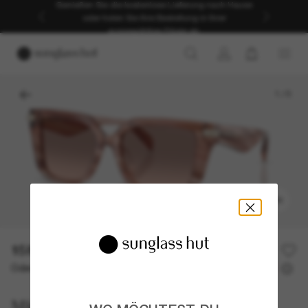
Genießen Sie die kostenlose Lieferung nach Hause
oder holen Sie Ihre Bestellung in Ihrer
ausgewählten Filiale ab.
1
/
5
ANPROBIEREN
158,00€
Oder 3 Raten ab
0% effektiver Jahreszins mit
52,67 €
Michael Kors