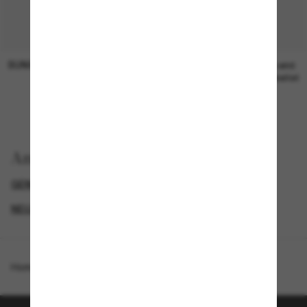
SUNGLASS HUT COLLECTION
SUNGLASS HUT COLLECTION
19,00€
Preis wird
bearbeitet
Anzeigen nach
GENDER
BLACK FRIDAY WEEK - BIS ZU -50%
NEUZUGÄNGE FÜR DAMEN
PROMOTIONS NL
Homepage
/
Michael Kors
/
Santo Domingo