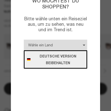
WO MÖCHTEST DU
SHOPPEN?
Santo Domingo
NUR ONLINE
NEU
Bitte wähle unten ein Reiseziel
Rosa
GESTELL
aus, um zu sehen, was neu
Braun
GLÄSER
und im Trend ist.
DEUTSCHE VERSION
BEIBEHALTEN
GRÖSSE
In den Warenkorb
KOSTENLOSE LIEFERUNG NACH HAUSE