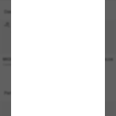
Das könnte dir auch gefallen
MICHAEL KORS
MICHAEL KORS
173,00€
138,00€
Canberra
Menaggio
NEU
Perfekte Accessoires