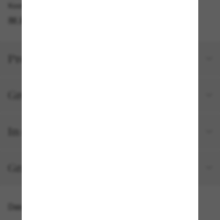
Kostenlose Abholung am selben Tag verfügbar
IM STORE FINDEN
Produktdetails
Größe und Passform
In deiner Bestellung inbegriffen
Gratisversand und -Retouren
Das könnte dir auch gefallen