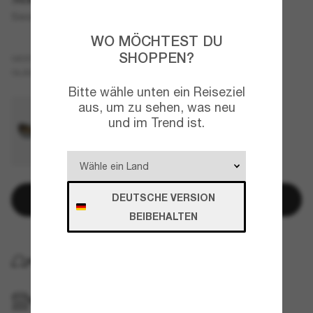
Siesta Key
WO MÖCHTEST DU
SHOPPEN?
Tortoise
GESTELL
Grün
GLÄSER
Bitte wähle unten ein Reiseziel
aus, um zu sehen, was neu
und im Trend ist.
DEUTSCHE VERSION
In den Warenkorb
BEIBEHALTEN
KOSTENLOSE LIEFERUNG NACH HAUSE
IM GESCHÄFT ABHOLEN