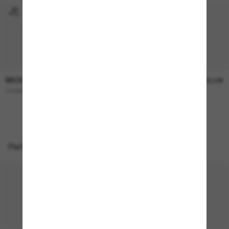
MICHAEL KORS
MICHAEL KORS
173,00€
138,00€
Canberra
Menaggio
NEU
Perfekte Accessoires