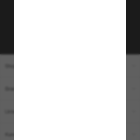
Möchtest du Zugang zu VIP-Events, exklusiven
Empfehlungen und Angeboten wie € 10 Rabatt*
auf deinen nächsten Einkauf? Abonniere unseren
Newsletter *Es gelten unsere AGB
Subscribe!
Shopping online
Brands
Unternehmen
Kundenservice