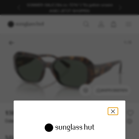
SOMMER-SALE | Bis zu -50%* | *Es gelten unsere
AGB | JETZT SHOPPEN
1
/
5
ANPROBIEREN
138,00€
Oder 3 Raten ab
0% effektiver Jahreszins mit
46,00 €
Michael Kors