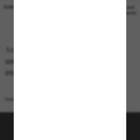
SUNGLASS HUT COLLECTION
SUNGLASS HUT COLLECTION
19,00€
Preis wird
bearbeitet
Anzeigen nach
GENDER
BLACK FRIDAY WEEK - BIS ZU -50%
SPECIALDEALS
DESIGNER-SONNENBRILLENMARKEN
Homepage
/
Michael Kors
/
Siesta Key
Tritt der Sunglass Hut-
Community bei!