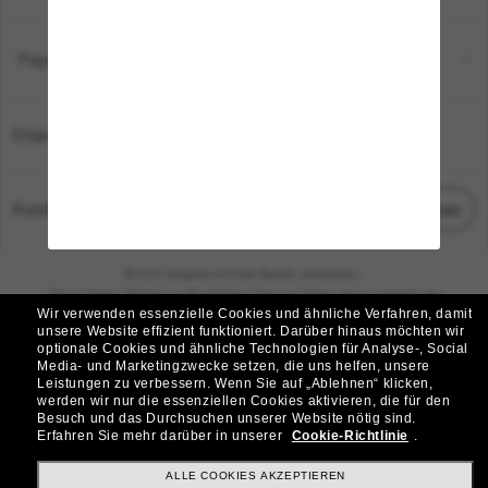
Payment Methods
Standort:
Deutschland
Kundenservice
Chat starten
© 2026 Sunglass Hut Alle Rechte vorbehalten.
Die auf dieser Website veröffentlichten Fotos und Bilder dienen lediglich der
Wir verwenden essenzielle Cookies und ähnliche Verfahren, damit
Veranschaulichung.
unsere Website effizient funktioniert.
Darüber hinaus möchten wir
optionale Cookies und ähnliche Technologien für Analyse-, Social
|
|
Cookie-Richtlinie
Datenschutzbestimmungen
Media- und Marketingzwecke setzen, die uns helfen, unsere
Leistungen zu verbessern.
Wenn Sie auf „Ablehnen“ klicken,
werden wir nur die essenziellen Cookies aktivieren, die für den
|
|
Besuch und das Durchsuchen unserer Website nötig sind.
Geschäftsbedingungen
AdChoices
Erfahren Sie mehr darüber in unserer
Cookie-Richtlinie
.
Do Not Sell My Personal Information
ALLE COOKIES AKZEPTIEREN