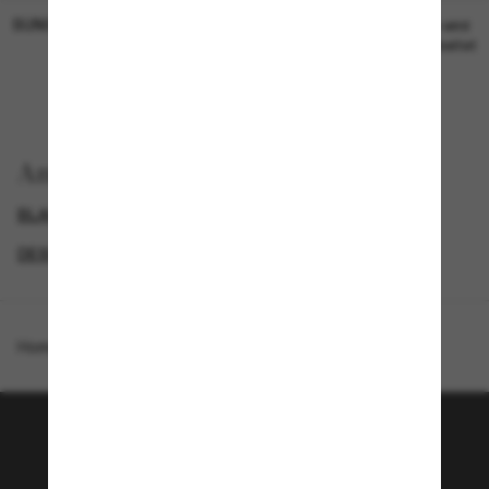
SUNGLASS HUT COLLECTION
SUNGLASS HUT COLLECTION
19,00€
Preis wird
bearbeitet
Anzeigen nach
BLACK FRIDAY WEEK - BIS ZU -50%
GENDER
DESIGNER-SONNENBRILLENMARKEN
SPECIALDEALS
Homepage
/
Michael Kors
/
Tianjin
Tritt der Sunglass Hut-
Community bei!