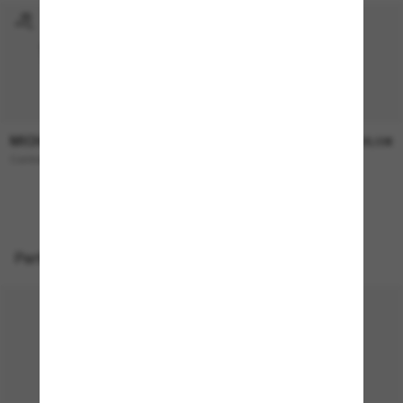
MICHAEL KORS
MICHAEL KORS
173,00€
138,00€
Canberra
Menaggio
NEU
Perfekte Accessoires