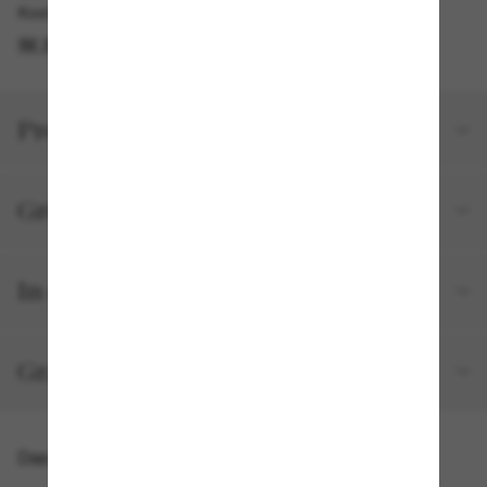
Kostenlose Abholung am selben Tag verfügbar
IM STORE FINDEN
Produktdetails
Größe und Passform
In deiner Bestellung inbegriffen
Gratisversand und -Retouren
Das könnte dir auch gefallen