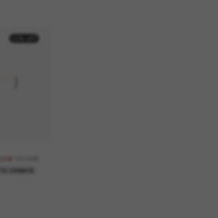
50% off
137,00€
8,50€
TE CHANCE