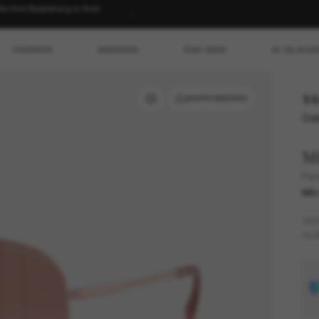
 Ihre Bestellung in Ihrer
HERREN
MARKEN
RAY-BAN
AI GLASS
14
ANPROBIEREN
Ode
Mi
Per
NE
GES
GLÄ