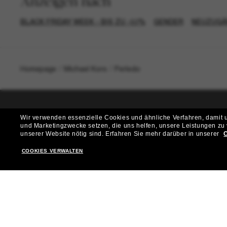
Anzeigen nach
BLACK FRIDAY WEEK - BIS ZU -50%
GENDER
NEUZUGÄ
Homepage
/
Michael Kors
/
Perledo
Wir verwenden essenzielle Cookies und ähnliche Verfahren, damit un
T
und Marketingzwecke setzen, die uns helfen, unsere Leistungen zu
unserer Website nötig sind.
Erfahren Sie mehr darüber in unserer
C
Möchtest du Zugang zu VIP-Events, exklusiven Empfehl
COOKIES VERWALTEN