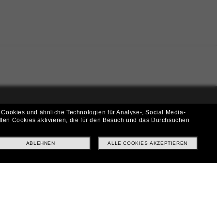
 Cookies und ähnliche Technologien für Analyse-, Social Media-
i!
llen Cookies aktivieren, die für den Besuch und das Durchsuchen
f? Abonniere unseren Newsletter *Es gelten unsere AGB
ABLEHNEN
ALLE COOKIES AKZEPTIEREN