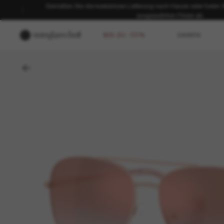
Genießen Sie die kostenlose Lieferung nach Hause oder holen Sie
ausgewählten Filiale ab.
BIS ZU -50%
DAMEN