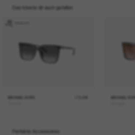
Das könnte dir auch gefallen
GRAVUR
MICHAEL KORS
173,00€
MICHAEL KO
Canberra
Menaggio
Perfekte Accessoires