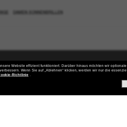
NGE
DAMEN SONNENBRILLEN
sere Website effizient funktioniert.
Darüber hinaus möchten wir optionale
ritt der Sunglass Hut-Community be
 verbessern.
Wenn Sie auf „Ablehnen“ klicken, werden wir nur die essenzie
ookie-Richtlinie
.
ungen und Angeboten wie € 10 Rabatt* auf deinen nächsten Einkau
Subscribe!