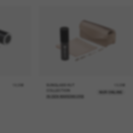
19,00€
SUNGLASS HUT
12,00€
COLLECTION
NUR ONLINE
IN DEN WARENKORB