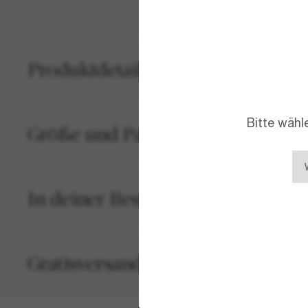
Produktdetails
Bitte wähl
Größe und Passform
In deiner Bestellung inbegriffen
Gratisversand und -Retouren