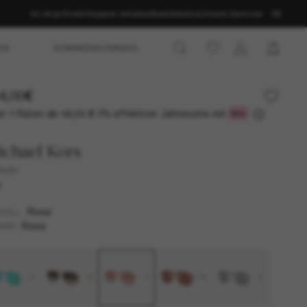
Im shop finden
Support erhalten
Bestellstatus
Unsere Services
DE
ES
SOMMERAUSWAHL
4,00€
r 3 Raten ab
0% effektiver Jahreszins mit
48,00 €
chael Kors
ledo
U
Rosa
TELL
Rosa
SER