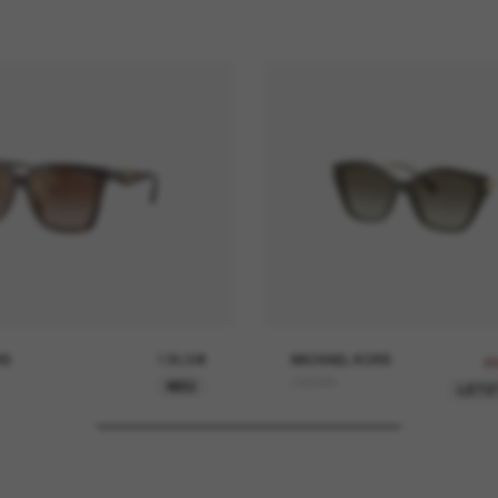
RS
138,00€
MICHAEL KORS
6
Catskills
NEU
LETZ