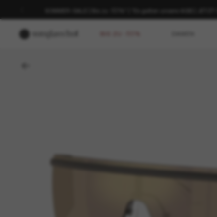
SOMMER-SALE | Bis zu -50%* | *Es gelten unsere AGB | JETZ
BIS ZU -50%
DAMEN