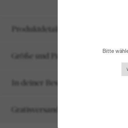
Produktdetails
Bitte wähl
Größe und Passform
In deiner Bestellung inbegriffen
Gratisversand und -Retouren