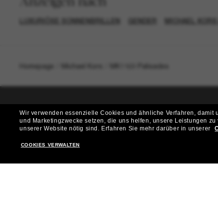
Anzeigen nach
LUXURIÖSE SONNENBRILLEN
GENDER
MICHAEL KORS
Homepage
/
Michael Kors
/
MK1169 Palisades
Wir verwenden essenzielle Cookies und ähnliche Verfahren, damit un
T
und Marketingzwecke setzen, die uns helfen, unsere Leistungen zu
unserer Website nötig sind.
Erfahren Sie mehr darüber in unserer
C
Möchtest du Zugang zu VIP-Events, exklusiven Empfehl
COOKIES VERWALTEN