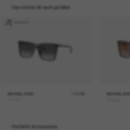
Das könnte dir auch gefallen
GRAVUR
MICHAEL KORS
173,00€
MICHAEL KO
Canberra
Menaggio
Perfekte Accessoires