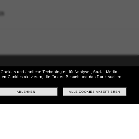
EN
 Cookies und ähnliche Technologien für Analyse-, Social Media-
i!
llen Cookies aktivieren, die für den Besuch und das Durchsuchen
f? Abonniere unseren Newsletter *Es gelten unsere AGB
ABLEHNEN
ALLE COOKIES AKZEPTIEREN