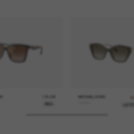
RS
138,00€
MICHAEL KORS
6
Catskills
NEU
LETZ