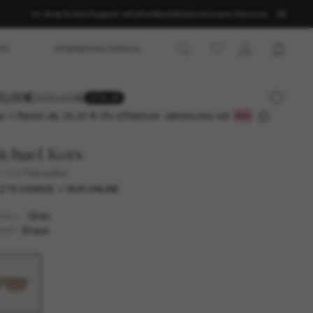
Im shop finden
Support erhalten
Bestellstatus
Unsere Services
DE
ES
SOMMERAUSWAHL
0,00€
200,00€
50% off
r 3 Raten ab
0% effektiver Jahreszins mit
33,33 €
chael Kors
169 Palisades
ZTE CHANCE
NUR ONLINE
Grau
TELL
Braun
SER