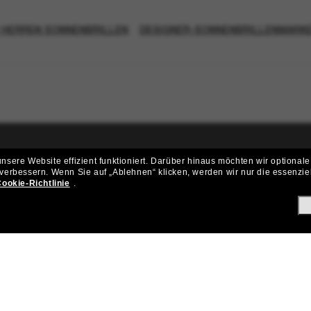
 HERREN SONNENBRILLEN
DESIGNER-SONNENBRILLENMARK
sere Website effizient funktioniert.
Darüber hinaus möchten wir optionale
ritt der Sunglass Hut-Community be
 verbessern.
Wenn Sie auf „Ablehnen“ klicken, werden wir nur die essenzie
ookie-Richtlinie
.
ungen und Angeboten wie € 10 Rabatt* auf deinen nächsten Einkau
Subscribe!