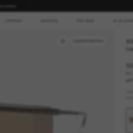
T SHOPPEN
HERREN
MARKEN
RAY-BAN
AI GLASS
10
ANPROBIEREN
Ode
Mi
MK1
LET
GES
GLÄ