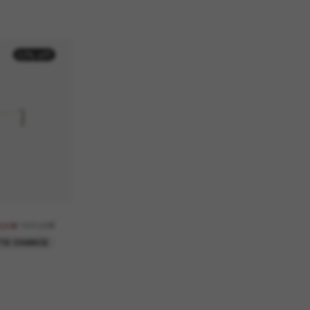
50% off
137,00€
8,50€
TE CHANCE