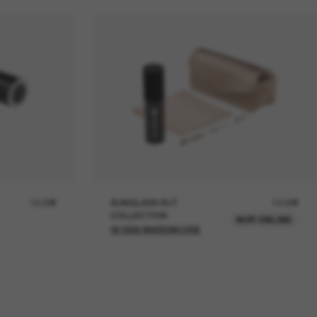
19,00€
SUNGLASS HUT
12,00€
COLLECTION
NUR ONLINE
IN DEN WARENKORB