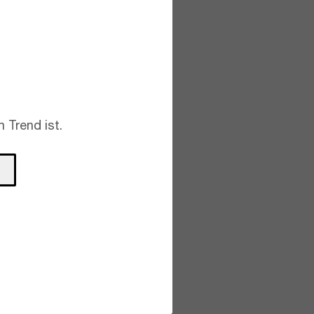
 Trend ist.