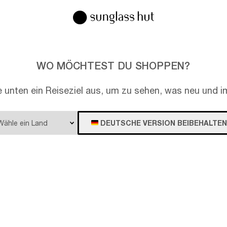
WO MÖCHTEST DU SHOPPEN?
e unten ein Reiseziel aus, um zu sehen, was neu und im
DEUTSCHE VERSION BEIBEHALTEN