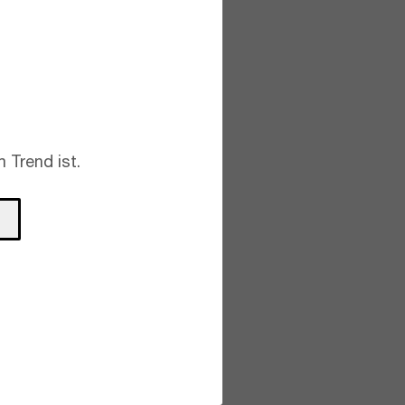
 Trend ist.