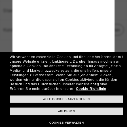
Standort:
Deutschland
Kundenservice
Chat starten
© 2026 Sunglass Hut Alle Rechte vorbehalten.
Die auf dieser Website veröffentlichten Fotos und Bilder dienen lediglich der
Wir verwenden essenzielle Cookies und ähnliche Verfahren, damit
Veranschaulichung.
unsere Website effizient funktioniert.
Darüber hinaus möchten wir
optionale Cookies und ähnliche Technologien für Analyse-, Social
|
|
Cookie-Richtlinie
Datenschutzbestimmungen
Media- und Marketingzwecke setzen, die uns helfen, unsere
Leistungen zu verbessern.
Wenn Sie auf „Ablehnen“ klicken,
werden wir nur die essenziellen Cookies aktivieren, die für den
|
|
Besuch und das Durchsuchen unserer Website nötig sind.
Geschäftsbedingungen
AdChoices
Erfahren Sie mehr darüber in unserer
Cookie-Richtlinie
.
Do Not Sell My Personal Information
ALLE COOKIES AKZEPTIEREN
ABLEHNEN
Weitere Webseiten der Group
COOKIES VERWALTEN