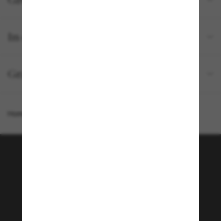
Größe und Passform
In deiner Bestellung inbegriffen
Gratisversand und -Retouren
Homepage
/
Chanel
/
CH9104
Tritt der Sunglass Hut-
Community bei!
Möchtest du Zugang zu VIP-Events, exklusiven
Empfehlungen und Angeboten wie € 10 Rabatt*
auf deinen nächsten Einkauf? Abonniere unseren
Newsletter *Es gelten unsere AGB