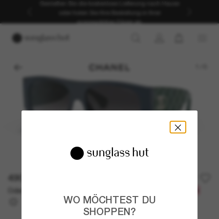
Genießen Sie die kostenlose Lieferung nach Hause
oder holen Sie Ihre Bestellung in Ihrer
ausgewählten Filiale ab.
1
/
5
490,00€
Oder 3 Raten ab
0% effektiver Jahreszins mit
163,33 €
WO MÖCHTEST DU
SHOPPEN?