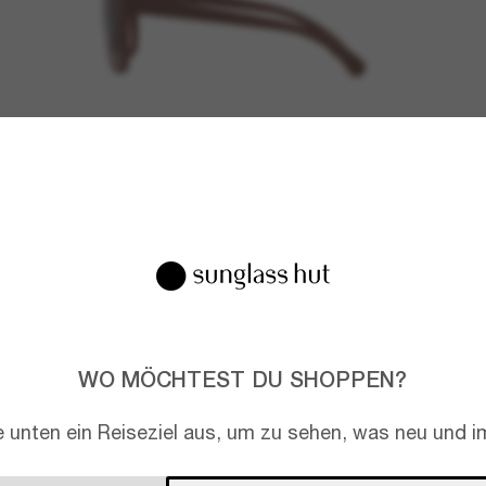
WO MÖCHTEST DU SHOPPEN?
e unten ein Reiseziel aus, um zu sehen, was neu und im