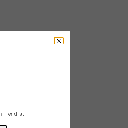
 Trend ist.