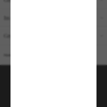
Größe und Passform
In deiner Bestellung inbegriffen
Gratisversand und -Retouren
Homepage
/
Chanel
/
Butterfly Sunglasses CH5510
Tritt der Sunglass Hut-
Community bei!
Möchtest du Zugang zu VIP-Events, exklusiven
Empfehlungen und Angeboten wie € 10 Rabatt*
auf deinen nächsten Einkauf? Abonniere unseren
Newsletter *Es gelten unsere AGB