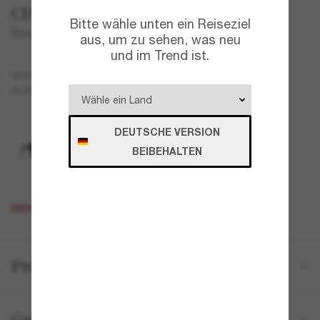
CHANEL
Bitte wähle unten ein Reiseziel
Butterfly Sunglasses CH5510
aus, um zu sehen, was neu
und im Trend ist.
Tortoise
GESTELL
Braun
Polarisiert
GLÄSER
DEUTSCHE VERSION
BEIBEHALTEN
DIESES PRODUKT IST AUSVERKAUFT
Produktdetails