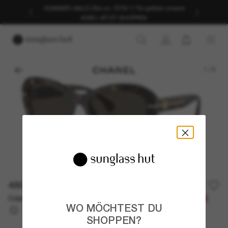
SOMMER-SALE | Bis zu -50%* | *Es gelten unsere
AGB | JETZT SHOPPEN
1
/
5
480,00€
Oder 3 Raten ab
0% effektiver Jahreszins mit
160,00 €
WO MÖCHTEST DU
SHOPPEN?