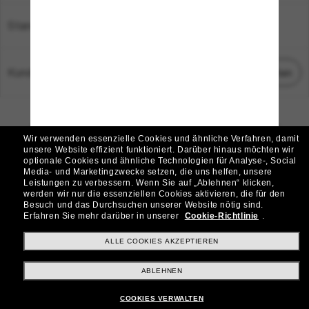
Standort:
Deutschland
Kundenservice
Chat starten
© 2026 Sunglass Hut Alle Rechte vorbehalten.
Die auf dieser Website veröffentlichten Fotos und Bilder dienen lediglich der
Wir verwenden essenzielle Cookies und ähnliche Verfahren, damit
Veranschaulichung.
unsere Website effizient funktioniert.
Darüber hinaus möchten wir
optionale Cookies und ähnliche Technologien für Analyse-, Social
|
|
Cookie-Richtlinie
Datenschutzbestimmungen
Media- und Marketingzwecke setzen, die uns helfen, unsere
Leistungen zu verbessern.
Wenn Sie auf „Ablehnen“ klicken,
werden wir nur die essenziellen Cookies aktivieren, die für den
|
|
Besuch und das Durchsuchen unserer Website nötig sind.
Geschäftsbedingungen
AdChoices
Erfahren Sie mehr darüber in unserer
Cookie-Richtlinie
.
Do Not Sell My Personal Information
ALLE COOKIES AKZEPTIEREN
ABLEHNEN
Weitere Webseiten der Group
COOKIES VERWALTEN