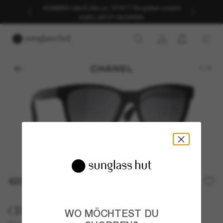
SOMMER-SALE | Bis zu -50%* | *Es gelten unsere
AGB | JETZT SHOPPEN
1
/
4
420,00€
CHANEL
WO MÖCHTEST DU