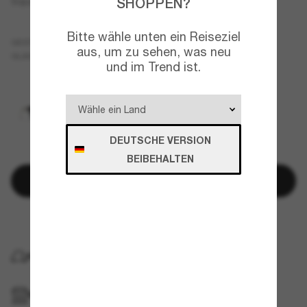
SHOPPEN?
Square Sunglasses CH5484
Bitte wähle unten ein Reiseziel
Schwarz
GESTELL
aus, um zu sehen, was neu
Grau
Polarisiert
GLÄSER
und im Trend ist.
DEUTSCHE VERSION
BEIBEHALTEN
In den Warenkorb
Später bezahlen mit
KOSTENLOSE LIEFERUNG NACH HAUSE
IM GESCHÄFT ABHOLEN