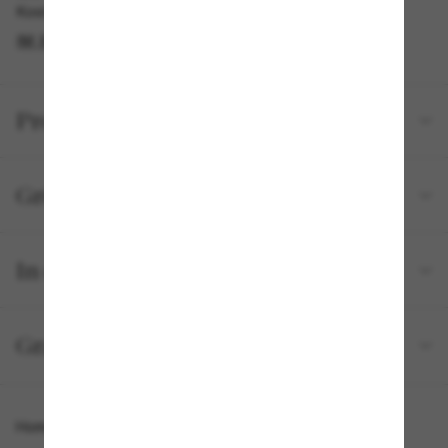
Kostenlose Abholung am selben Tag verfügbar
IM STORE FINDEN
Produktdetails
Größe und Passform
In deiner Bestellung inbegriffen
Gratisversand und -Retouren
Homepage
/
Chanel
/
Square Sunglasses CH5484