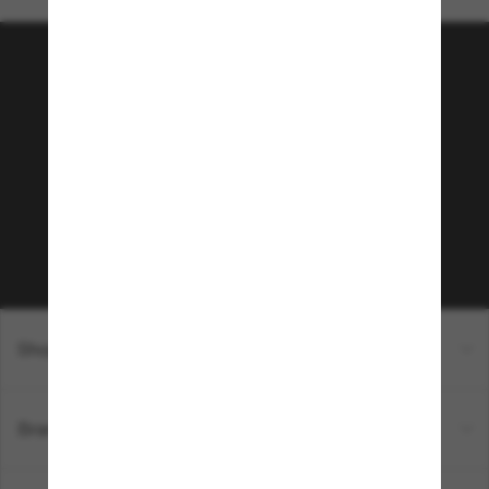
Tritt der Sunglass Hut-
Community bei!
Möchtest du Zugang zu VIP-Events, exklusiven
Empfehlungen und Angeboten wie € 10 Rabatt*
auf deinen nächsten Einkauf? Abonniere unseren
Newsletter *Es gelten unsere AGB
Subscribe!
Shopping online
Brands