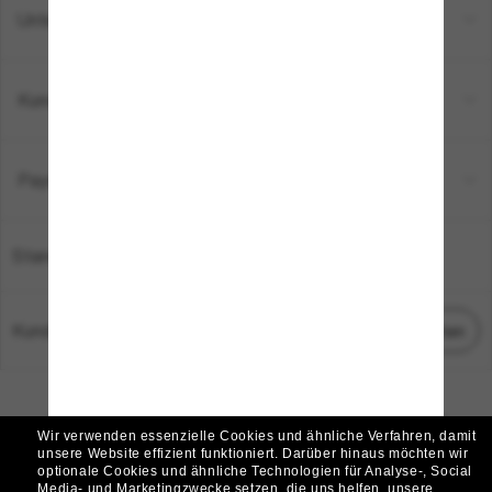
Unternehmen
Kundenservice
Payment Methods
Standort:
Deutschland
Kundenservice
Chat starten
© 2026 Sunglass Hut Alle Rechte vorbehalten.
Die auf dieser Website veröffentlichten Fotos und Bilder dienen lediglich der
Wir verwenden essenzielle Cookies und ähnliche Verfahren, damit
Veranschaulichung.
unsere Website effizient funktioniert.
Darüber hinaus möchten wir
optionale Cookies und ähnliche Technologien für Analyse-, Social
|
|
Cookie-Richtlinie
Datenschutzbestimmungen
Media- und Marketingzwecke setzen, die uns helfen, unsere