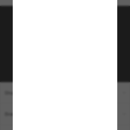
Tritt der Sunglass Hut-
Community bei!
Möchtest du Zugang zu VIP-Events, exklusiven
Empfehlungen und Angeboten wie € 10 Rabatt*
auf deinen nächsten Einkauf? Abonniere unseren
Newsletter *Es gelten unsere AGB
Subscribe!
Shopping online
Brands