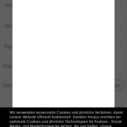
Unternehmen
Kundenservice
Payment Methods
Standort:
Deutschland
Kundenservice
Chat starten
© 2026 Sunglass Hut Alle Rechte vorbehalten.
Die auf dieser Website veröffentlichten Fotos und Bilder dienen lediglich der
Wir verwenden essenzielle Cookies und ähnliche Verfahren, damit
Veranschaulichung.
unsere Website effizient funktioniert.
Darüber hinaus möchten wir
optionale Cookies und ähnliche Technologien für Analyse-, Social
|
|
Cookie-Richtlinie
Datenschutzbestimmungen
Media- und Marketingzwecke setzen, die uns helfen, unsere