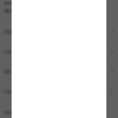
Kostenlose Abholung am selben Tag verfügbar
IM STORE FINDEN
Produktdetails
Größe und Passform
In deiner Bestellung inbegriffen
Gratisversand und -Retouren
Homepage
/
Chanel
/
Square Sunglasses CH4281QH