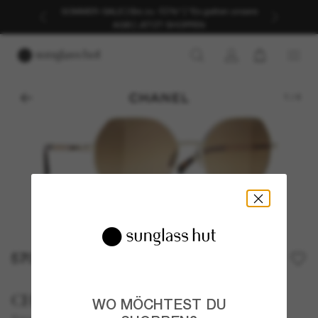
SOMMER-SALE | Bis zu -50%* | *Es gelten unsere
AGB | JETZT SHOPPEN
1
/
4
570,00€
CHANEL
WO MÖCHTEST DU