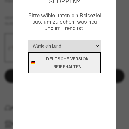
SHOPPEN?
Square Sunglasses CH4281QH
Bitte wähle unten ein Reiseziel
Braun
GESTELL
aus, um zu sehen, was neu
Braun
Polarisiert
GLÄSER
und im Trend ist.
DEUTSCHE VERSION
BEIBEHALTEN
In den Warenkorb
Später bezahlen mit
KOSTENLOSE LIEFERUNG NACH HAUSE
IM GESCHÄFT ABHOLEN