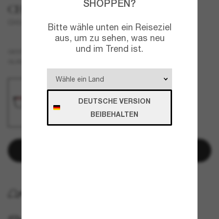
SHOPPEN?
CHANEL
CH3472S
Bitte wähle unten ein Reiseziel
aus, um zu sehen, was neu
und im Trend ist.
Schwarz
GESTELL
Transparent
Blue-Light Clear
GLÄSER
DEUTSCHE VERSION
BEIBEHALTEN
In den Warenkorb
KOSTENLOSE LIEFERUNG NACH HAUSE