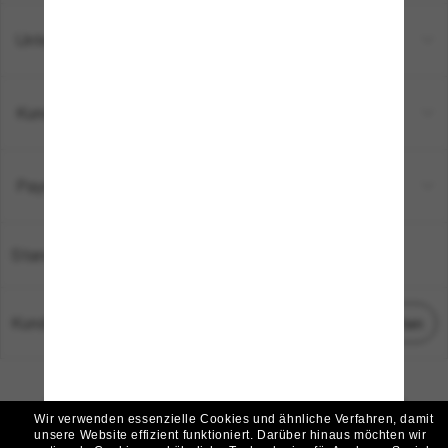
Unternehmen
Kundenservice
Payment Methods
Standort:
Deutschland
Kundenservice
Chat starten
© 2026 Sunglass Hut Alle Rechte vorbehalten.
Die auf dieser Website veröffentlichten Fotos und Bilder dienen lediglich der
Wir verwenden essenzielle Cookies und ähnliche Verfahren, damit
Veranschaulichung.
unsere Website effizient funktioniert.
Darüber hinaus möchten wir