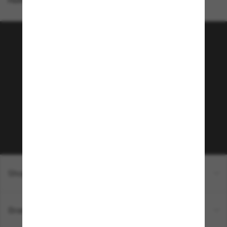
Homepage
/
Chanel
/
CH3472S
Tritt der Sunglass Hut-
Community bei!
Möchtest du Zugang zu VIP-Events, exklusiven
Empfehlungen und Angeboten wie € 10 Rabatt*
auf deinen nächsten Einkauf? Abonniere unseren
Newsletter *Es gelten unsere AGB
Subscribe!
Shopping online
Brands