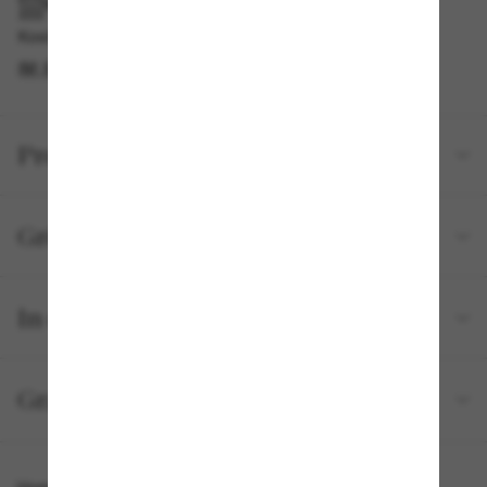
IM GESCHÄFT ABHOLEN
Kostenlose Abholung am selben Tag verfügbar
IM STORE FINDEN
Produktdetails
Größe und Passform
In deiner Bestellung inbegriffen
Gratisversand und -Retouren