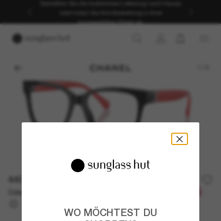
Genießen Sie die kostenlose Lieferung nach Hause
oder holen Sie Ihre Bestellung in Ihrer
ausgewählten Filiale ab.
1
/
5
440,00€
Oder 3 Raten ab
0% effektiver Jahreszins mit
146,67 €
WO MÖCHTEST DU