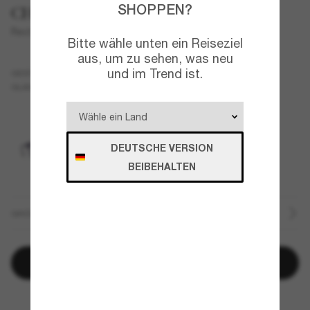
SHOPPEN?
CHANEL
Rectangle Eyeglasses CH3463
Bitte wähle unten ein Reiseziel
aus, um zu sehen, was neu
und im Trend ist.
Beige
GESTELL
Transparent
GLÄSER
DEUTSCHE VERSION
BEIBEHALTEN
GRÖSSE
In den Warenkorb