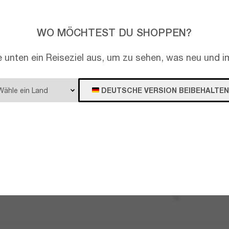
WO MÖCHTEST DU SHOPPEN?
e unten ein Reiseziel aus, um zu sehen, was neu und im
DEUTSCHE VERSION BEIBEHALTEN