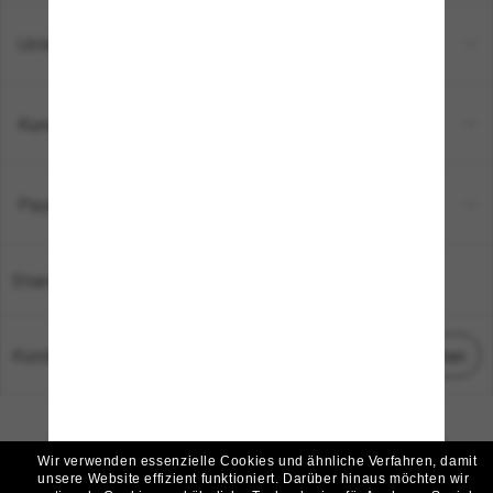
Unternehmen
Kundenservice
Payment Methods
Standort:
Deutschland
Kundenservice
Chat starten
© 2026 Sunglass Hut Alle Rechte vorbehalten.
Die auf dieser Website veröffentlichten Fotos und Bilder dienen lediglich der
Wir verwenden essenzielle Cookies und ähnliche Verfahren, damit
Veranschaulichung.
unsere Website effizient funktioniert.
Darüber hinaus möchten wir