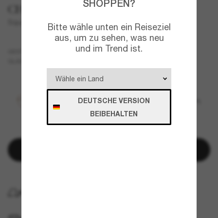
SHOPPEN?
CHANEL
Square Eyeglasses CH3447
Bitte wähle unten ein Reiseziel
aus, um zu sehen, was neu
und im Trend ist.
Schwarz
GESTELL
Transparent
GLÄSER
DEUTSCHE VERSION
BEIBEHALTEN
In den Warenkorb
KOSTENLOSE LIEFERUNG NACH HAUSE