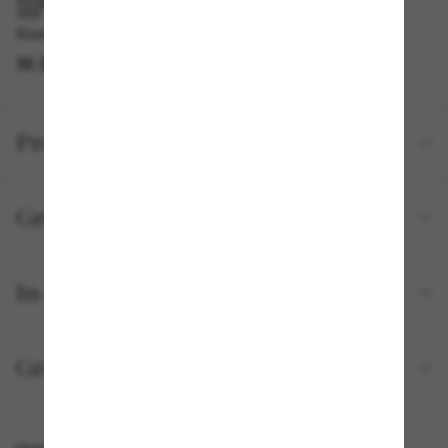
IM GESCHÄFT ABHOLEN
Kostenlose Abholung am selben Tag verfügbar
IM STORE FINDEN
Produktdetails
Größe und Passform
In deiner Bestellung inbegriffen
Gratisversand und -Retouren