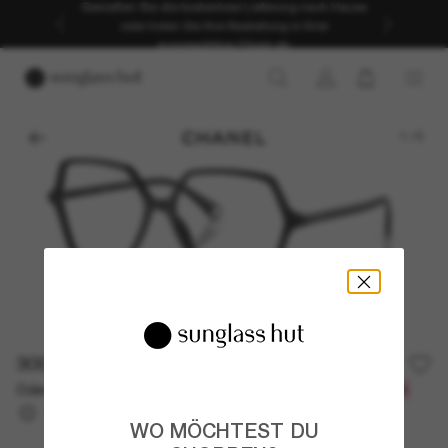
Genießen Sie die kostenlose Lieferung nach Hause
oder holen Sie Ihre Bestellung in Ihrer
ausgewählten Filiale ab.
1
/
5
300,00€
Oder 3 Raten ab
0% effektiver Jahreszins mit
100,00 €
WO MÖCHTEST DU