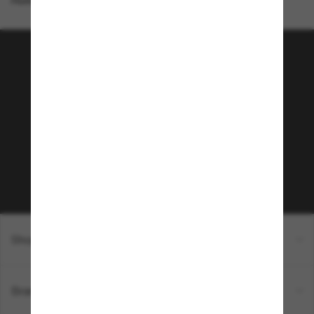
Homepage
/
Chanel
/
Square Eyeglasses CH3447
Tritt der Sunglass Hut-
Community bei!
Möchtest du Zugang zu VIP-Events, exklusiven
Empfehlungen und Angeboten wie € 10 Rabatt*
auf deinen nächsten Einkauf? Abonniere unseren
Newsletter *Es gelten unsere AGB
Subscribe!
Shopping online
Brands