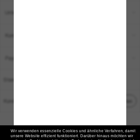
Unternehmen
Kundenservice
Payment Methods
Standort:
Deutschland
Kundenservice
Chat starten
© 2026 Sunglass Hut Alle Rechte vorbehalten.
Die auf dieser Website veröffentlichten Fotos und Bilder dienen lediglich der
Wir verwenden essenzielle Cookies und ähnliche Verfahren, damit
Veranschaulichung.
unsere Website effizient funktioniert.
Darüber hinaus möchten wir