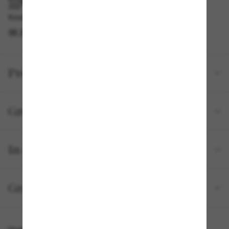
IM GESCHÄFT ABHOLEN
Kostenlose Abholung am selben Tag verfügbar
IM STORE FINDEN
Produktdetails
Größe und Passform
In deiner Bestellung inbegriffen
Gratisversand und -Retouren