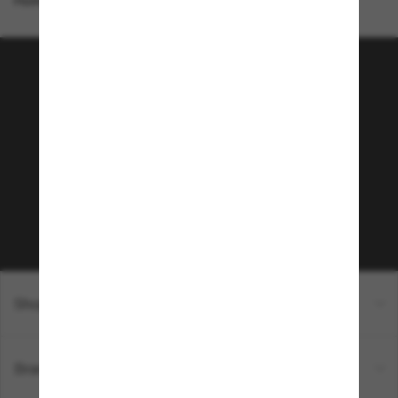
Homepage
/
Chanel
/
Square Eyeglasses CH2206Q
Tritt der Sunglass Hut-
Community bei!
Möchtest du Zugang zu VIP-Events, exklusiven
Empfehlungen und Angeboten wie € 10 Rabatt*
auf deinen nächsten Einkauf? Abonniere unseren
Newsletter *Es gelten unsere AGB
Subscribe!
Shopping online
Brands