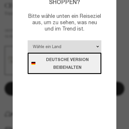
SHOPPEN?
CHANEL
Square Eyeglasses CH2206Q
Bitte wähle unten ein Reiseziel
aus, um zu sehen, was neu
und im Trend ist.
Schwarz
GESTELL
Transparent
GLÄSER
DEUTSCHE VERSION
BEIBEHALTEN
In den Warenkorb
KOSTENLOSE LIEFERUNG NACH HAUSE