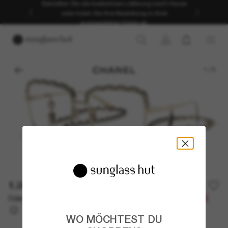
Genießen Sie die kostenlose Lieferung nach Hause
oder holen Sie Ihre Bestellung in Ihrer
ausgewählten Filiale ab.
1
/
5
1.260,00€
Oder 3 Raten ab
0% effektiver Jahreszins mit
420,00 €
WO MÖCHTEST DU