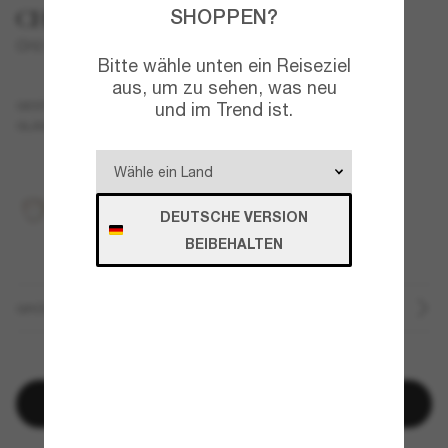
SHOPPEN?
CHANEL
CH2196
Bitte wähle unten ein Reiseziel
aus, um zu sehen, was neu
Gold
und im Trend ist.
GESTELL
Transparent
GLÄSER
DEUTSCHE VERSION
BEIBEHALTEN
GRÖSSE
NUR NOCH WENIGE ARTIKEL VERFÜGBAR!
In den Warenkorb