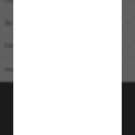
Größe und Passform
In deiner Bestellung inbegriffen
Gratisversand und -Retouren
Homepage
/
Chanel
/
CH2189J
Tritt der Sunglass Hut-
Community bei!
Möchtest du Zugang zu VIP-Events, exklusiven
Empfehlungen und Angeboten wie € 10 Rabatt*
auf deinen nächsten Einkauf? Abonniere unseren
Newsletter *Es gelten unsere AGB