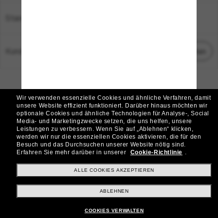
Standort:
Deutschland
Kundenservice
Chat starten
© 2026 Sunglass Hut Alle Rechte vorbehalten.
Die auf dieser Website veröffentlichten Fotos und Bilder dienen lediglich der
Wir verwenden essenzielle Cookies und ähnliche Verfahren, damit
Veranschaulichung.
unsere Website effizient funktioniert.
Darüber hinaus möchten wir
optionale Cookies und ähnliche Technologien für Analyse-, Social
|
|
Cookie-Richtlinie
Datenschutzbestimmungen
Media- und Marketingzwecke setzen, die uns helfen, unsere
Leistungen zu verbessern.
Wenn Sie auf „Ablehnen“ klicken,
werden wir nur die essenziellen Cookies aktivieren, die für den
|
|
Besuch und das Durchsuchen unserer Website nötig sind.
Geschäftsbedingungen
AdChoices
Erfahren Sie mehr darüber in unserer
Cookie-Richtlinie
.
Do Not Sell My Personal Information
ALLE COOKIES AKZEPTIEREN
ABLEHNEN
Weitere Webseiten der Group
COOKIES VERWALTEN