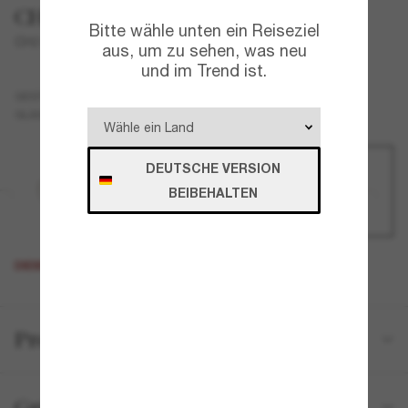
CHANEL
Bitte wähle unten ein Reiseziel
CH2189J
aus, um zu sehen, was neu
und im Trend ist.
Silber
GESTELL
Transparent
GLÄSER
DEUTSCHE VERSION
BEIBEHALTEN
DIESES PRODUKT IST AUSVERKAUFT
Produktdetails