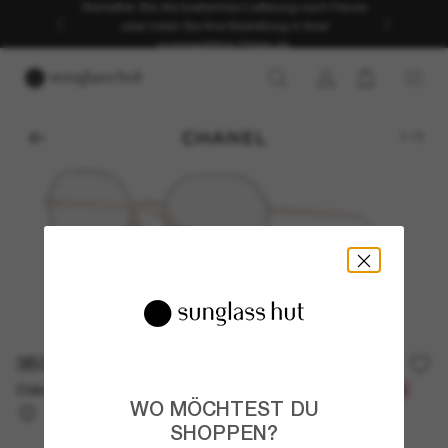
Genießen Sie die kostenlose Lieferung nach Hause
oder holen Sie Ihre Bestellung in Ihrer
ausgewählten Filiale ab.
1
/
3
350,00€
Oder 3 Raten ab
0% effektiver Jahreszins mit
116,67 €
WO MÖCHTEST DU
SHOPPEN?