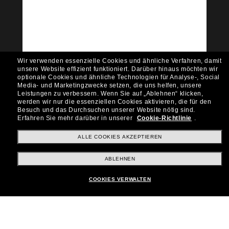
Community bei!
Möchtest du Zugang zu VIP-Events, exklusiven
Empfehlungen und Angeboten wie € 10 Rabatt*
auf deinen nächsten Einkauf? Abonniere unseren
Newsletter *Es gelten unsere AGB
Wir verwenden essenzielle Cookies und ähnliche Verfahren, damit
Subscribe!
unsere Website effizient funktioniert.
Darüber hinaus möchten wir
optionale Cookies und ähnliche Technologien für Analyse-, Social
Media- und Marketingzwecke setzen, die uns helfen, unsere
Leistungen zu verbessern.
Wenn Sie auf „Ablehnen“ klicken,
werden wir nur die essenziellen Cookies aktivieren, die für den
Besuch und das Durchsuchen unserer Website nötig sind.
Shopping online
Erfahren Sie mehr darüber in unserer
Cookie-Richtlinie
.
ALLE COOKIES AKZEPTIEREN
Brands
ABLEHNEN
COOKIES VERWALTEN
Unternehmen