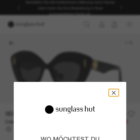
Genießen Sie die kostenlose Lieferung nach Hause
oder holen Sie Ihre Bestellung in Ihrer
ausgewählten Filiale ab.
1
/
3
350,00€
Oder 3 Raten ab
0% effektiver Jahreszins mit
116,67 €
WO MÖCHTEST DU