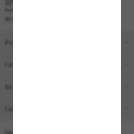
IM GESCHÄFT ABHOLEN
Kostenlose Abholung verfügbar
IM STORE FINDEN
Produktdetails
Größe und Passform
In deiner Bestellung inbegriffen
Gratisversand und -Retouren
Das könnte dir auch gefallen