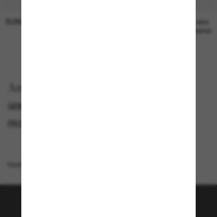
SUNGLASS HUT COLLECTION
SUNGLASS HUT COLLECTION
19,00€
Preis wird
bearbeitet
Anzeigen nach
GENDER
LUXURIÖSE SONNENBRILLEN
PROMOTIONS NL
SPECIALDEALS
Homepage
/
Loewe
/
Anagram Lw40127I
Tritt der Sunglass Hut-