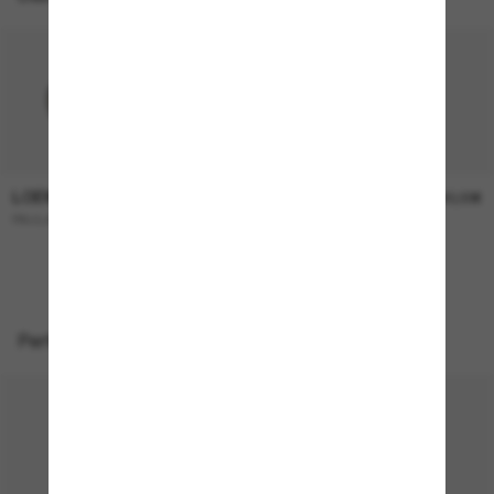
LOEWE
LOEWE
450,00€
290,00€
PAULAS Ibiza LW40108I
SLIM LW40157U
NUR ONLINE
Perfekte Accessoires