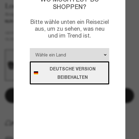
Loewe
SHOPPEN?
Anagram Lw40127I
Bitte wähle unten ein Reiseziel
NUR ONLINE
aus, um zu sehen, was neu
Schwarz
GESTELL
und im Trend ist.
Grau
GLÄSER
DEUTSCHE VERSION
BEIBEHALTEN
In den Warenkorb
KOSTENLOSE LIEFERUNG NACH HAUSE