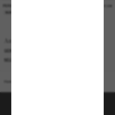
PERSOL
PERSOL
26,00€
37,00€
NUR ONLINE
NUR ONLINE
Anzeigen nach
GENDER
LUXURIÖSE SONNENBRILLEN
NEUZUGÄNGE FÜR DAMEN
PROMOTIONS NL
Homepage
/
Jimmy Choo
/
JC5063U
Tritt der Sunglass Hut-
Community bei!