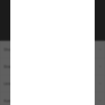
Möchtest du Zugang zu VIP-Events, exklusiven
Empfehlungen und Angeboten wie € 10 Rabatt*
auf deinen nächsten Einkauf? Abonniere unseren
Newsletter *Es gelten unsere AGB
Subscribe!
Shopping online
Brands
Unternehmen
Kundenservice