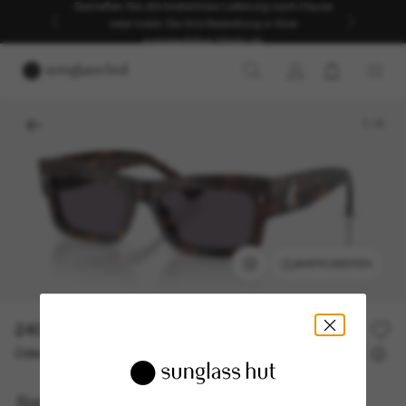
Genießen Sie die kostenlose Lieferung nach Hause
oder holen Sie Ihre Bestellung in Ihrer
ausgewählten Filiale ab.
1
/
5
ANPROBIEREN
240,00€
Oder 3 Raten ab
0% effektiver Jahreszins mit
80,00 €
Jimmy Choo