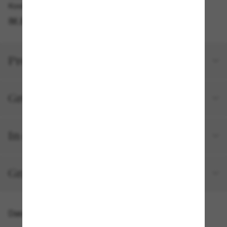
Kostenlose Abholung am selben Tag verfügbar
IM STORE FINDEN
Produktdetails
Größe und Passform
In deiner Bestellung inbegriffen
Gratisversand und -Retouren
Das könnte dir auch gefallen