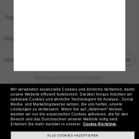
Payment Methods
Standort:
Deutschland
Kundenservice
Chat starten
© 2026 Sunglass Hut Alle Rechte vorbehalten.
Die auf dieser Website veröffentlichten Fotos und Bilder dienen lediglich der
Wir verwenden essenzielle Cookies und ähnliche Verfahren, damit
Veranschaulichung.
unsere Website effizient funktioniert.
Darüber hinaus möchten wir
optionale Cookies und ähnliche Technologien für Analyse-, Social
|
|
Cookie-Richtlinie
Datenschutzbestimmungen
Media- und Marketingzwecke setzen, die uns helfen, unsere
Leistungen zu verbessern.
Wenn Sie auf „Ablehnen“ klicken,
werden wir nur die essenziellen Cookies aktivieren, die für den
|
|
Besuch und das Durchsuchen unserer Website nötig sind.
Geschäftsbedingungen
AdChoices
Erfahren Sie mehr darüber in unserer
Cookie-Richtlinie
.
Do Not Sell My Personal Information
ALLE COOKIES AKZEPTIEREN