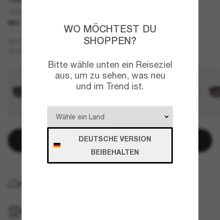
JC5063U
NEU
WO MÖCHTEST DU
SHOPPEN?
Tortoise
GESTELL
Violett
GLÄSER
Bitte wähle unten ein Reiseziel
aus, um zu sehen, was neu
und im Trend ist.
DEUTSCHE VERSION
In den Warenkorb
BEIBEHALTEN
KOSTENLOSE LIEFERUNG NACH HAUSE
IM GESCHÄFT ABHOLEN