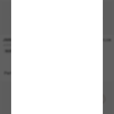
JIMMY CHOO
JIMMY CHOO
240,00€
270,00€
JC5068U
JC4013D
NUR ONLINE
Perfekte Accessoires