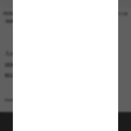
PERSOL
PERSOL
26,00€
37,00€
NUR ONLINE
NUR ONLINE
Anzeigen nach
GENDER
LUXURIÖSE SONNENBRILLEN
NEUZUGÄNGE FÜR DAMEN
PROMOTIONS NL
Homepage
/
Jimmy Choo
/
JC5061U
Tritt der Sunglass Hut-