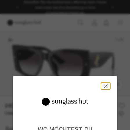
Genießen Sie die kostenlose Lieferung nach Hause
oder holen Sie Ihre Bestellung in Ihrer
ausgewählten Filiale ab.
1
/
5
ANPROBIEREN
240,00€
Oder 3 Raten ab
0% effektiver Jahreszins mit
80,00 €
Jimmy Choo
WO MÖCHTEST DU