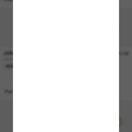
JIMMY CHOO
JIMMY CHOO
240,00€
270,00€
JC5068U
JC4013D
NUR ONLINE
Perfekte Accessoires