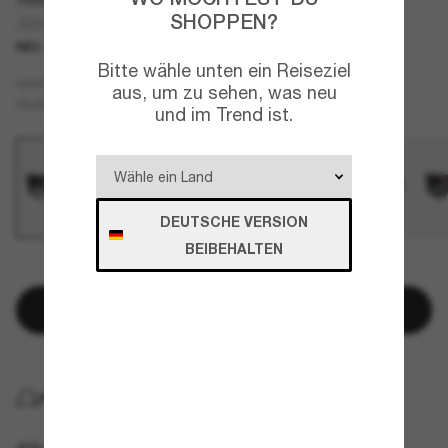
SHOPPEN?
JC5061U
NEU
Bitte wähle unten ein Reiseziel
Schwarz
GESTELL
aus, um zu sehen, was neu
Grau
GLÄSER
und im Trend ist.
DEUTSCHE VERSION
BEIBEHALTEN
NUR NOCH WENIGE ARTIKEL VERFÜGBAR!
In den Warenkorb
KOSTENLOSE LIEFERUNG NACH HAUSE