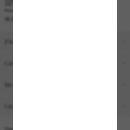
IM GESCHÄFT ABHOLEN
Kostenlose Abholung am selben Tag verfügbar
IM STORE FINDEN
Produktdetails
Größe und Passform
In deiner Bestellung inbegriffen
Gratisversand und -Retouren
Das könnte dir auch gefallen