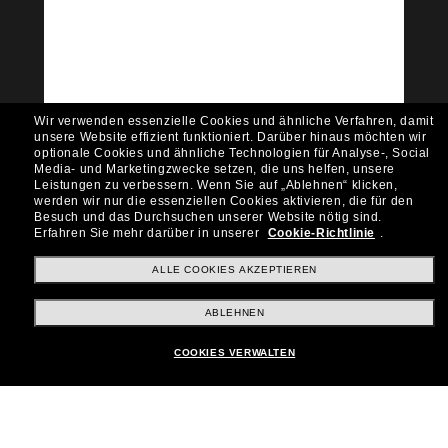
Community bei!
Möchtest du Zugang zu VIP-Events, exklusiven
Empfehlungen und Angeboten wie € 10 Rabatt*
auf deinen nächsten Einkauf? Abonniere unseren
Newsletter *Es gelten unsere AGB
Wir verwenden essenzielle Cookies und ähnliche Verfahren, damit
Subscribe!
unsere Website effizient funktioniert.
Darüber hinaus möchten wir
optionale Cookies und ähnliche Technologien für Analyse-, Social
Media- und Marketingzwecke setzen, die uns helfen, unsere
Leistungen zu verbessern.
Wenn Sie auf „Ablehnen“ klicken,
werden wir nur die essenziellen Cookies aktivieren, die für den
Besuch und das Durchsuchen unserer Website nötig sind.
Shopping online
Erfahren Sie mehr darüber in unserer
Cookie-Richtlinie
.
ALLE COOKIES AKZEPTIEREN
Brands
ABLEHNEN
COOKIES VERWALTEN
Unternehmen