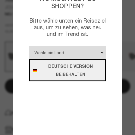
SHOPPEN?
JC5060
NEU
Bitte wähle unten ein Reiseziel
Schwarz
GESTELL
aus, um zu sehen, was neu
Grau
GLÄSER
und im Trend ist.
DEUTSCHE VERSION
BEIBEHALTEN
In den Warenkorb
KOSTENLOSE LIEFERUNG NACH HAUSE
IM GESCHÄFT ABHOLEN