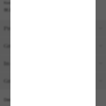
Kostenlose Abholung am selben Tag verfügbar
IM STORE FINDEN
Produktdetails
Größe und Passform
In deiner Bestellung inbegriffen
Gratisversand und -Retouren
Das könnte dir auch gefallen