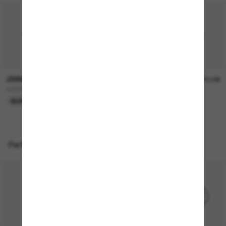
JIMMY CHOO
JIMMY CHOO
240,00€
270,00€
JC5068U
JC4013D
NUR ONLINE
Perfekte Accessoires