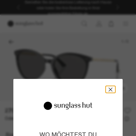
Genießen Sie die kostenlose Lieferung nach Hause
oder holen Sie Ihre Bestellung in Ihrer
ausgewählten Filiale ab.
1
/
5
ANPROBIEREN
270,00€
Oder 3 Raten ab
0% effektiver Jahreszins mit
90,00 €
Jimmy Choo
WO MÖCHTEST DU