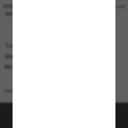
PERSOL
PERSOL
26,00€
37,00€
NUR ONLINE
NUR ONLINE
Anzeigen nach
GENDER
LUXURIÖSE SONNENBRILLEN
NEUZUGÄNGE FÜR DAMEN
PROMOTIONS NL
Homepage
/
Jimmy Choo
/
JC5060
Tritt der Sunglass Hut-
Community bei!