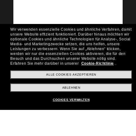
Möchtest du Zugang zu VIP-Events, exklusiven
Empfehlungen und Angeboten wie € 10 Rabatt*
auf deinen nächsten Einkauf? Abonniere unseren
Newsletter *Es gelten unsere AGB
Wir verwenden essenzielle Cookies und ähnliche Verfahren, damit
Subscribe!
unsere Website effizient funktioniert.
Darüber hinaus möchten wir
optionale Cookies und ähnliche Technologien für Analyse-, Social
Media- und Marketingzwecke setzen, die uns helfen, unsere
Leistungen zu verbessern.
Wenn Sie auf „Ablehnen“ klicken,
werden wir nur die essenziellen Cookies aktivieren, die für den
Besuch und das Durchsuchen unserer Website nötig sind.
Shopping online
Erfahren Sie mehr darüber in unserer
Cookie-Richtlinie
.
ALLE COOKIES AKZEPTIEREN
Brands
ABLEHNEN
COOKIES VERWALTEN
Unternehmen
Kundenservice