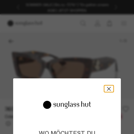
SOMMER-SALE | Bis zu -50%* | *Es gelten unsere
AGB | JETZT SHOPPEN
1
/
5
360,00€
Oder 3 Raten ab
0% effektiver Jahreszins mit
120,00 €
WO MÖCHTEST DU