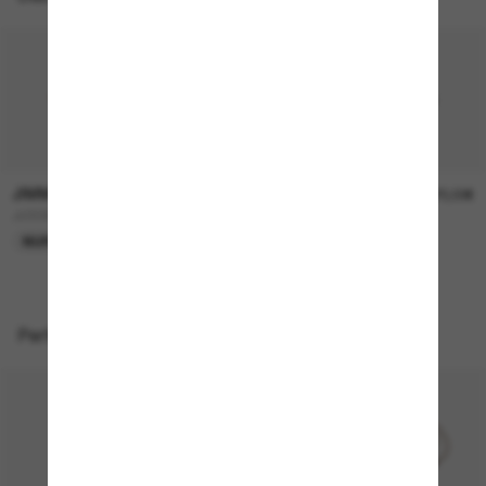
JIMMY CHOO
JIMMY CHOO
240,00€
270,00€
JC5068U
JC4013D
NUR ONLINE
Perfekte Accessoires