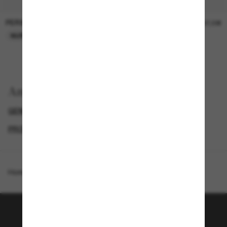
PERSOL
PERSOL
26,00€
37,00€
NUR ONLINE
NUR ONLINE
Anzeigen nach
GENDER
LUXURIÖSE SONNENBRILLEN
PROMOTIONS NL
SPECIALDEALS
Homepage
/
Jimmy Choo
/
JC5037BU
Tritt der Sunglass Hut-