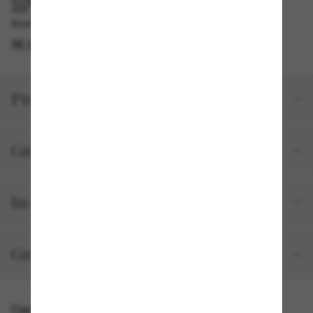
IM GESCHÄFT ABHOLEN
Kostenlose Abholung am selben Tag verfügbar
IM STORE FINDEN
Produktdetails
Größe und Passform
In deiner Bestellung inbegriffen
Gratisversand und -Retouren
Das könnte dir auch gefallen