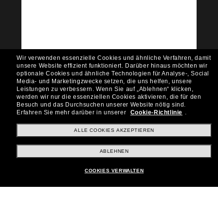
Community bei!
Möchtest du Zugang zu VIP-Events, exklusiven
Empfehlungen und Angeboten wie € 10 Rabatt*
auf deinen nächsten Einkauf? Abonniere unseren
Newsletter *Es gelten unsere AGB
Wir verwenden essenzielle Cookies und ähnliche Verfahren, damit
Subscribe!
unsere Website effizient funktioniert.
Darüber hinaus möchten wir
optionale Cookies und ähnliche Technologien für Analyse-, Social
Media- und Marketingzwecke setzen, die uns helfen, unsere
Leistungen zu verbessern.
Wenn Sie auf „Ablehnen“ klicken,
werden wir nur die essenziellen Cookies aktivieren, die für den
Besuch und das Durchsuchen unserer Website nötig sind.
Shopping online
Erfahren Sie mehr darüber in unserer
Cookie-Richtlinie
.
ALLE COOKIES AKZEPTIEREN
Brands
ABLEHNEN
COOKIES VERWALTEN
Unternehmen