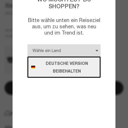
Jimmy Choo
SHOPPEN?
JC5037BU
Bitte wähle unten ein Reiseziel
aus, um zu sehen, was neu
Tortoise
GESTELL
und im Trend ist.
Braun
GLÄSER
DEUTSCHE VERSION
BEIBEHALTEN
In den Warenkorb
KOSTENLOSE LIEFERUNG NACH HAUSE