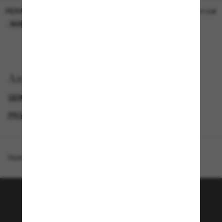
PERSOL
PERSOL
26,00€
37,00€
NUR ONLINE
NUR ONLINE
Anzeigen nach
GENDER
LUXURIÖSE SONNENBRILLEN
PROMOTIONS NL
SPECIALDEALS
Homepage
/
Jimmy Choo
/
JC5022B
Tritt der Sunglass Hut-
Community bei!