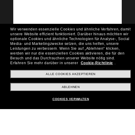
Möchtest du Zugang zu VIP-Events, exklusiven
Empfehlungen und Angeboten wie € 10 Rabatt*
auf deinen nächsten Einkauf? Abonniere unseren
Newsletter *Es gelten unsere AGB
Wir verwenden essenzielle Cookies und ähnliche Verfahren, damit
Subscribe!
unsere Website effizient funktioniert.
Darüber hinaus möchten wir
optionale Cookies und ähnliche Technologien für Analyse-, Social
Media- und Marketingzwecke setzen, die uns helfen, unsere
Leistungen zu verbessern.
Wenn Sie auf „Ablehnen“ klicken,
werden wir nur die essenziellen Cookies aktivieren, die für den
Besuch und das Durchsuchen unserer Website nötig sind.
Shopping online
Erfahren Sie mehr darüber in unserer
Cookie-Richtlinie
.
ALLE COOKIES AKZEPTIEREN
Brands
ABLEHNEN
COOKIES VERWALTEN
Unternehmen
Kundenservice