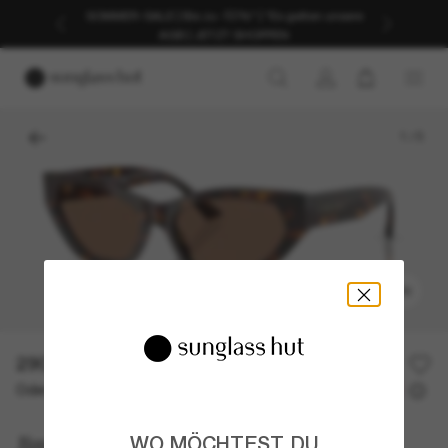
SOMMER-SALE | Bis zu -50%* | *Es gelten unsere
AGB | JETZT SHOPPEN
1
/
5
ANPROBIEREN
290,00€
Oder 3 Raten ab
0% effektiver Jahreszins mit
96,67 €
Jimmy Choo
WO MÖCHTEST DU