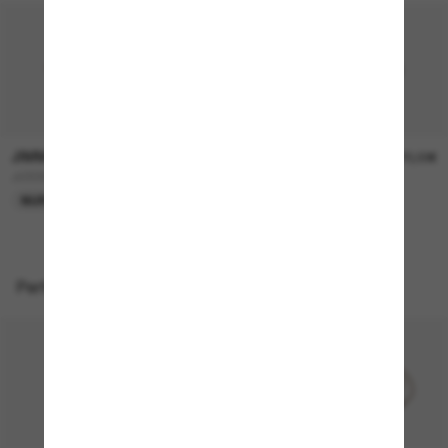
JIMMY CHOO
JIMMY CHOO
240,00€
270,00€
JC5068U
JC4013D
NUR ONLINE
Perfekte Accessoires