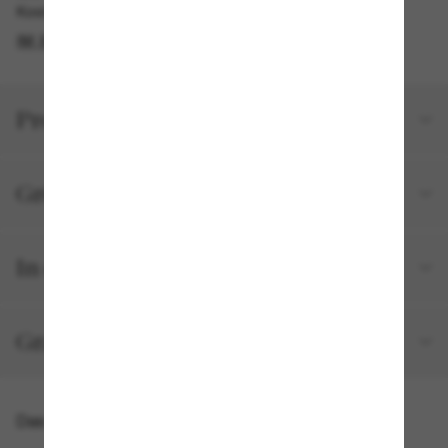
Kostenlose Abholung verfügbar
IM STORE FINDEN
Produktdetails
Größe und Passform
In deiner Bestellung inbegriffen
Gratisversand und -Retouren
Das könnte dir auch gefallen