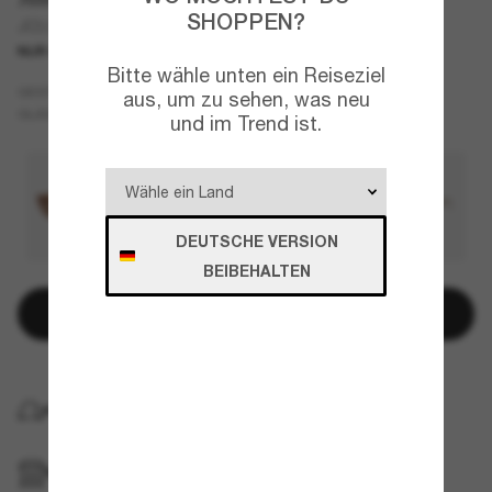
SHOPPEN?
JC5022B
NUR ONLINE
Bitte wähle unten ein Reiseziel
Tortoise
GESTELL
aus, um zu sehen, was neu
Braun
GLÄSER
und im Trend ist.
DEUTSCHE VERSION
BEIBEHALTEN
In den Warenkorb
KOSTENLOSE LIEFERUNG NACH HAUSE
IM GESCHÄFT ABHOLEN