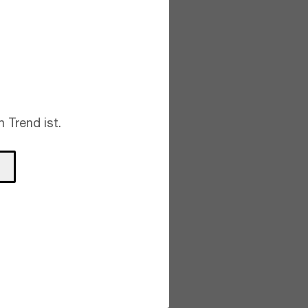
 Trend ist.