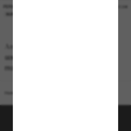
PERSOL
PERSOL
26,00€
37,00€
NUR ONLINE
NUR ONLINE
Anzeigen nach
GENDER
LUXURIÖSE SONNENBRILLEN
PROMOTIONS NL
SPECIALDEALS
Homepage
/
Jimmy Choo
/
JC5016D
Tritt der Sunglass Hut-
Community bei!