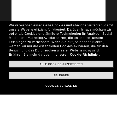
Möchtest du Zugang zu VIP-Events, exklusiven
Empfehlungen und Angeboten wie € 10 Rabatt*
auf deinen nächsten Einkauf? Abonniere unseren
Newsletter *Es gelten unsere AGB
Wir verwenden essenzielle Cookies und ähnliche Verfahren, damit
Subscribe!
unsere Website effizient funktioniert.
Darüber hinaus möchten wir
optionale Cookies und ähnliche Technologien für Analyse-, Social
Media- und Marketingzwecke setzen, die uns helfen, unsere
Leistungen zu verbessern.
Wenn Sie auf „Ablehnen“ klicken,
werden wir nur die essenziellen Cookies aktivieren, die für den
Besuch und das Durchsuchen unserer Website nötig sind.
Shopping online
Erfahren Sie mehr darüber in unserer
Cookie-Richtlinie
.
ALLE COOKIES AKZEPTIEREN
Brands
ABLEHNEN
COOKIES VERWALTEN
Unternehmen
Kundenservice