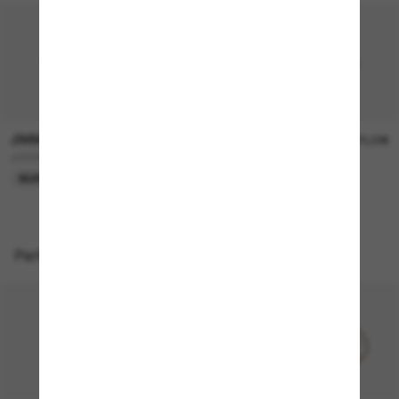
JIMMY CHOO
JIMMY CHOO
240,00€
270,00€
JC5068U
JC4013D
NUR ONLINE
Perfekte Accessoires