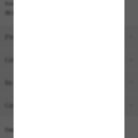
Kostenlose Abholung am selben Tag verfügbar
IM STORE FINDEN
Produktdetails
Größe und Passform
In deiner Bestellung inbegriffen
Gratisversand und -Retouren
Das könnte dir auch gefallen