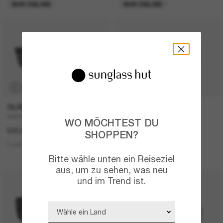
NUR ONLINE
NUR ONLINE
P
OLIVER PEOPLES
COACH
OV5552SU N.04 Sun
CBY84
WO MÖCHTEST DU
530,00€
136,00€
SHOPPEN?
3 colors
4 colors
NEU
Bitte wähle unten ein Reiseziel
aus, um zu sehen, was neu
und im Trend ist.
30% off