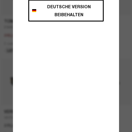
DEUTSCHE VERSION
BEIBEHALTEN
TOM FORD
TOM FORD
ESME TR
FT1008
350,00€
290,00€
245,00€
1 colors
2 colors
NUR ONLINE
LETZTE CHANCE
VERSACE
OAKLEY
VE4501
RSLV Velocity Collection
270,00€
215,00€