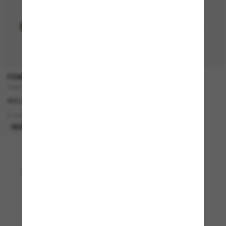
FENDI
OLIVER PEOPLES
Fe4075Us
OV1373S Victory II
450,00€
385,00€
2 colors
4 colors
NUR ONLINE
NEU
Anzeigen 1 - 24 von 4927
Mehr Sonnenbrillen laden