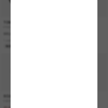
TOM FORD
GIORGIO ARMANI
FT0871
AR6138T
320,00€
578,00€
289,00€
1 colors
2 colors
NUR ONLINE
LETZTE CHANCE
50% off
SCUDERIA FERRARI
OLIVER PEOPLES
FZ6005U
OV5219S Fairmont Sun
145,00€
345,00€
72,50€