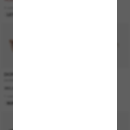
6 colors
4 colors
LETZTE CHANCE
DIOR
TIFFANY & CO.
DIORMIDNIGHT S1I CD40092I
TF3104D
360,00€
360,00€
1 colors
6 colors
NUR ONLINE