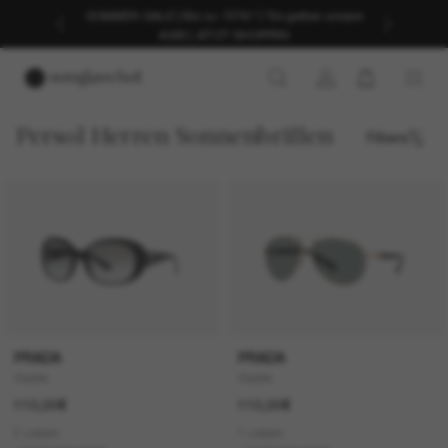
SOMMER-SALE | Bis zu -50%* | *Es gelten unsere
AGB | JETZT SHOPPEN
Persol Herren Sonnenbrillen
Filters
PRADA
PRADA
Outlet
Outlet
110,00€
110,00€
2 colors
1 colors