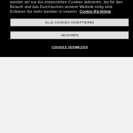
werden wir nur die essenziellen Cookies aktivieren, die für den
Besuch und das Durchsuchen unserer Website nötig sind.
Erfahren Sie mehr darüber in unserer
Cookie-Richtlinie
.
ALLE COOKIES AKZEPTIEREN
ABLEHNEN
COOKIES VERWALTEN
Tritt der Sunglass Hut-
Community bei!
Möchtest du Zugang zu VIP-Events, exklusiven
Empfehlungen und Angeboten wie € 10 Rabatt*
auf deinen nächsten Einkauf? Abonniere unseren