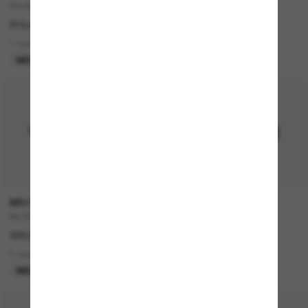
STUNT Devil Limitless Collection
SK7009
215,00€
270,00€
135,00€
1 colors
3 colors
NEU
LETZTE CHANCE
P
MIU MIU
COSTA
MU B11SU
GRAND Catalina
390,00€
273,00€
5 colors
9 colors
NEU