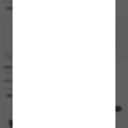
5 colors
1 colors
HIER ZUERST ENTDECKEN
NEU
TRANSITIONS
®
RAY-BAN
TOM FORD
RAY-BAN Meta Wayfarer
Kaya
499,00€
350,00€
6 colors
2 colors
META GEN 2
NUR ONLINE
50% off