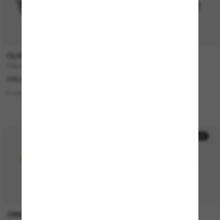
OLIVER PEOPLES
RAY-BAN
FINLEY Esq. Sun
RB4433M Scuderia Ferrari
Collection
330,00€
212,00€
6 colors
2 colors
KOOPERATION
50% off
OAKLEY
SWAROVSKI