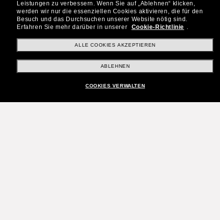
Leistungen zu verbessern.
Wenn Sie auf „Ablehnen“ klicken,
werden wir nur die essenziellen Cookies aktivieren, die für den
Besuch und das Durchsuchen unserer Website nötig sind.
Erfahren Sie mehr darüber in unserer
Cookie-Richtlinie
.
ALLE COOKIES AKZEPTIEREN
ABLEHNEN
COOKIES VERWALTEN
Tritt der Sunglass Hut-
Community bei!
Möchtest du Zugang zu VIP-Events, exklusiven
Empfehlungen und Angeboten wie € 10 Rabatt*