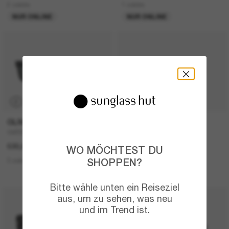
2 colors
1 colors
NUR ONLINE
NUR ONLINE
P
OLIVER PEOPLES
COACH
OV5552SU N.04 Sun
CBY84
530,00€
136,00€
WO MÖCHTEST DU
SHOPPEN?
3 colors
4 colors
NEU
Bitte wähle unten ein Reiseziel
aus, um zu sehen, was neu
30% off
und im Trend ist.