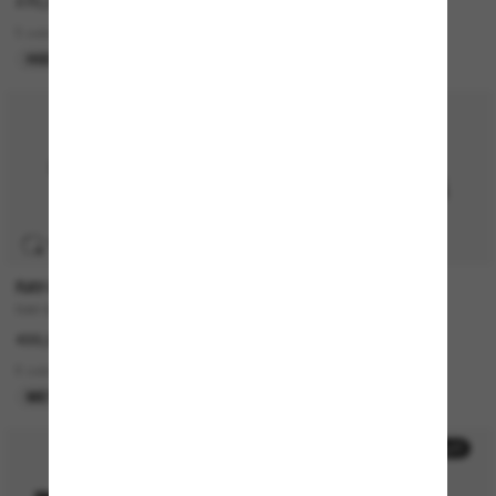
270,00€
215,00€
5 colors
1 colors
HIER ZUERST ENTDECKEN
NEU
TRANSITIONS
®
RAY-BAN
TOM FORD
RAY-BAN Meta Wayfarer
Kaya
499,00€
350,00€
6 colors
2 colors
META GEN 2
NUR ONLINE
50% off