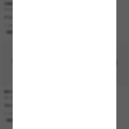
OAKLEY
SWAROVSKI
STUNT Devil Limitless Collection
SK7009
215,00€
270,00€
135,00€
1 colors
3 colors
NEU
LETZTE CHANCE
P
MIU MIU
COSTA
MU B11SU
GRAND Catalina
390,00€
273,00€
5 colors
9 colors
NEU