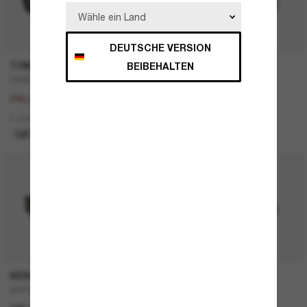
DEUTSCHE VERSION
BEIBEHALTEN
TOM FORD
TOM FORD
ESME TR
FT1008
350,00€
290,00€
245,00€
1 colors
2 colors
NUR ONLINE
LETZTE CHANCE
VERSACE
OAKLEY
VE4501
RSLV Velocity Collection