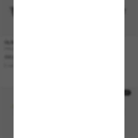
OLIVER PEOPLES
RAY-BAN
FINLEY Esq. Sun
RB4433M Scuderia Ferrari
Collection
330,00€
212,00€
6 colors
2 colors
KOOPERATION
50% off