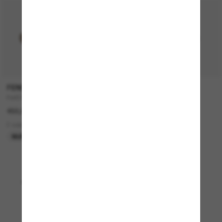
FENDI
OLIVER PEOPLES
Fe4075Us
OV1373S Victory II
450,00€
385,00€
2 colors
4 colors
NUR ONLINE
NEU
Anzeigen 1 - 24 von 4926
Mehr Sonnenbrillen laden