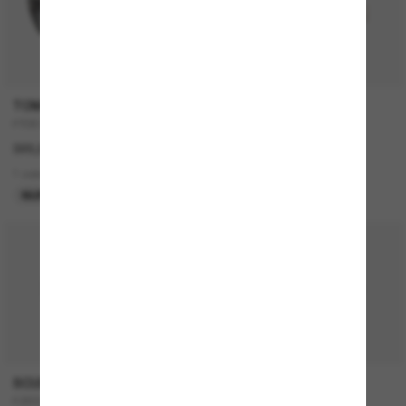
TOM FORD
GIORGIO ARMANI
FT0871
AR6138T
320,00€
578,00€
289,00€
1 colors
2 colors
NUR ONLINE
LETZTE CHANCE
50% off
SCUDERIA FERRARI
OLIVER PEOPLES
FZ6005U
OV5219S Fairmont Sun