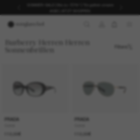
SOMMER-SALE | Bis zu -50%* | *Es gelten unsere
AGB | JETZT SHOPPEN
Burberry Herren Herren
Filters
Sonnenbrillen
PRADA
PRADA
Outlet
Outlet
110,00€
110,00€