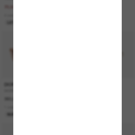
145,00€
345,00€
72,50€
6 colors
4 colors
LETZTE CHANCE
DIOR
TIFFANY & CO.
DIORMIDNIGHT S1I CD40092I
TF3104D
360,00€
360,00€
1 colors
6 colors
NUR ONLINE