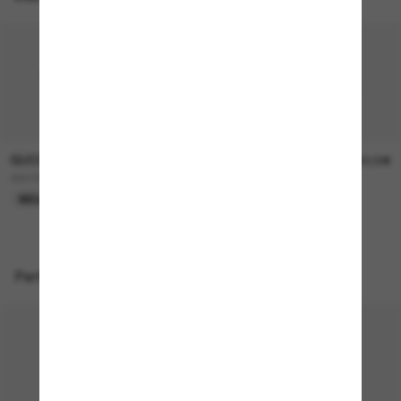
GUCCI
GUCCI
290,00€
390,00€
GG1991S
GG1981S
NEU
NEU
Perfekte Accessoires