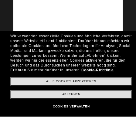
Community bei!
Möchtest du Zugang zu VIP-Events, exklusiven
Empfehlungen und Angeboten wie € 10 Rabatt*
auf deinen nächsten Einkauf? Abonniere unseren
Newsletter *Es gelten unsere AGB
Wir verwenden essenzielle Cookies und ähnliche Verfahren, damit
Subscribe!
unsere Website effizient funktioniert.
Darüber hinaus möchten wir
optionale Cookies und ähnliche Technologien für Analyse-, Social
Media- und Marketingzwecke setzen, die uns helfen, unsere
Leistungen zu verbessern.
Wenn Sie auf „Ablehnen“ klicken,
werden wir nur die essenziellen Cookies aktivieren, die für den
Besuch und das Durchsuchen unserer Website nötig sind.
Shopping online
Erfahren Sie mehr darüber in unserer
Cookie-Richtlinie
.
ALLE COOKIES AKZEPTIEREN
Brands
ABLEHNEN
COOKIES VERWALTEN
Unternehmen