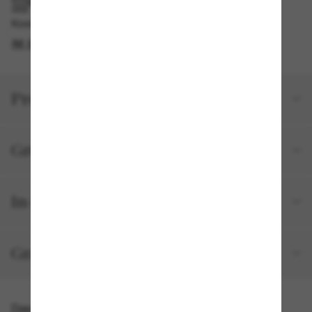
IM GESCHÄFT ABHOLEN
Kostenlose Abholung verfügbar
IM STORE FINDEN
Produktdetails
Größe und Passform
In deiner Bestellung inbegriffen
Gratisversand und -Retouren
Das könnte dir auch gefallen