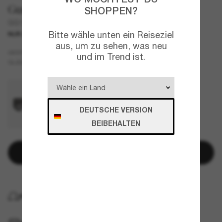
Gucci
SHOPPEN?
GG1950S
Bitte wähle unten ein Reiseziel
NUR ONLINE
NEU
aus, um zu sehen, was neu
Schwarz
GESTELL
und im Trend ist.
Rot
GLÄSER
DEUTSCHE VERSION
BEIBEHALTEN
In den Warenkorb
KOSTENLOSE LIEFERUNG NACH HAUSE