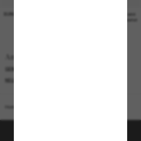
SUNGLASS HUT COLLECTION
SUNGLASS HUT COLLECTION
19,00€
Preis wird
bearbeitet
Anzeigen nach
GENDER
LUXURIÖSE SONNENBRILLEN
NEUZUGÄNGE FÜR DAMEN
PROMOTIONS NL
Homepage
/
Gucci
/
GG1950S
Tritt der Sunglass Hut-