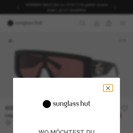
SOMMER-SALE | Bis zu -50%* | *Es gelten unsere
AGB | JETZT SHOPPEN
1
/
5
400,00€
Oder 3 Raten ab
0% effektiver Jahreszins mit
133,33 €
WO MÖCHTEST DU