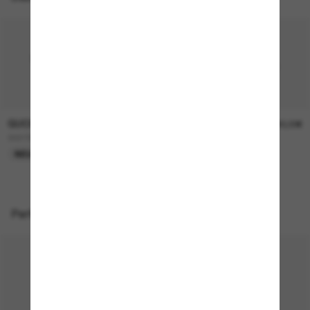
GUCCI
GUCCI
290,00€
390,00€
GG1991S
GG1981S
NEU
NEU
Perfekte Accessoires