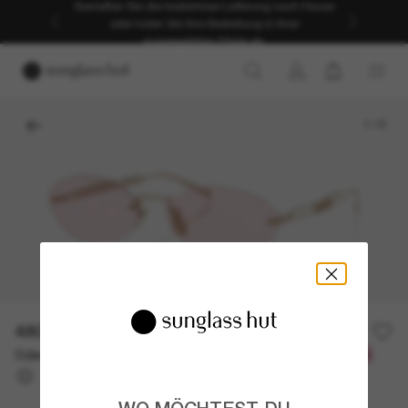
Genießen Sie die kostenlose Lieferung nach Hause
oder holen Sie Ihre Bestellung in Ihrer
ausgewählten Filiale ab.
1
/
5
480,00€
Oder 3 Raten ab
0% effektiver Jahreszins mit
160,00 €