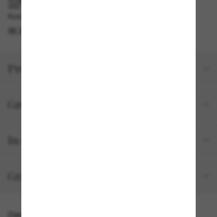
IM GESCHÄFT ABHOLEN
Kostenlose Abholung verfügbar
IM STORE FINDEN
Produktdetails
Größe und Passform
In deiner Bestellung inbegriffen
Gratisversand und -Retouren
Das könnte dir auch gefallen