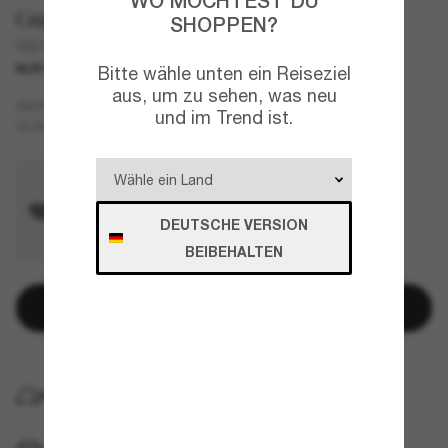
WO MÖCHTEST DU
Gucci
SHOPPEN?
GG1922S
NUR ONLINE
Bitte wähle unten ein Reiseziel
aus, um zu sehen, was neu
Gold
GESTELL
und im Trend ist.
Rosa
GLÄSER
DEUTSCHE VERSION
BEIBEHALTEN
In den Warenkorb
KOSTENLOSE LIEFERUNG NACH HAUSE