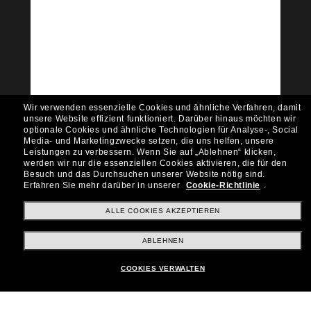
Tritt der Sunglass Hut-
Community bei!
Möchtest du Zugang zu VIP-Events, exklusiven
Empfehlungen und Angeboten wie € 10 Rabatt*
auf deinen nächsten Einkauf? Abonniere unseren
Newsletter *Es gelten unsere AGB
Wir verwenden essenzielle Cookies und ähnliche Verfahren, damit
Subscribe!
unsere Website effizient funktioniert.
Darüber hinaus möchten wir
optionale Cookies und ähnliche Technologien für Analyse-, Social
Media- und Marketingzwecke setzen, die uns helfen, unsere
Leistungen zu verbessern.
Wenn Sie auf „Ablehnen“ klicken,
werden wir nur die essenziellen Cookies aktivieren, die für den
Besuch und das Durchsuchen unserer Website nötig sind.
Shopping online
Erfahren Sie mehr darüber in unserer
Cookie-Richtlinie
.
ALLE COOKIES AKZEPTIEREN
Brands
ABLEHNEN
COOKIES VERWALTEN
Unternehmen