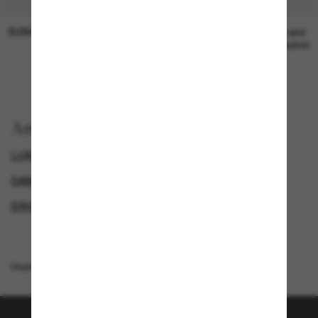
SUNGLASS HUT COLLECTION
SUNGLASS HUT COLLECTION
19,00€
Preis wird
bearbeitet
Anzeigen nach
LUXURIÖSE SONNENBRILLEN
GENDER
DAMEN SONNENBRILLEN
ERHALTE € 40 RABATT*, WENN DU € 200 AUSGIBST
Homepage
/
Gucci
/
GG1922S