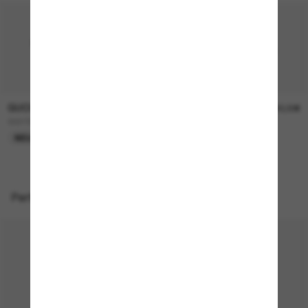
GUCCI
GUCCI
290,00€
390,00€
GG1991S
GG1981S
NEU
NEU
Perfekte Accessoires