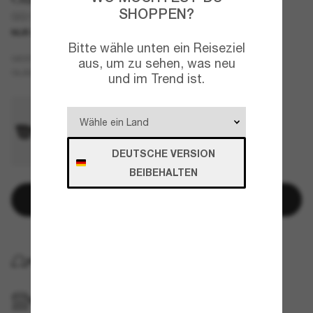
SHOPPEN?
GG1716S
NUR ONLINE
Bitte wähle unten ein Reiseziel
Grau
GESTELL
aus, um zu sehen, was neu
Grau
GLÄSER
und im Trend ist.
DEUTSCHE VERSION
BEIBEHALTEN
In den Warenkorb
KOSTENLOSE LIEFERUNG NACH HAUSE
IM GESCHÄFT ABHOLEN