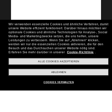
Möchtest du Zugang zu VIP-Events, exklusiven
Empfehlungen und Angeboten wie € 10 Rabatt*
auf deinen nächsten Einkauf? Abonniere unseren
Newsletter *Es gelten unsere AGB
Wir verwenden essenzielle Cookies und ähnliche Verfahren, damit
Subscribe!
unsere Website effizient funktioniert.
Darüber hinaus möchten wir
optionale Cookies und ähnliche Technologien für Analyse-, Social
Media- und Marketingzwecke setzen, die uns helfen, unsere
Leistungen zu verbessern.
Wenn Sie auf „Ablehnen“ klicken,
werden wir nur die essenziellen Cookies aktivieren, die für den
Besuch und das Durchsuchen unserer Website nötig sind.
Shopping online
Erfahren Sie mehr darüber in unserer
Cookie-Richtlinie
.
ALLE COOKIES AKZEPTIEREN
Brands
ABLEHNEN
COOKIES VERWALTEN
Unternehmen
Kundenservice