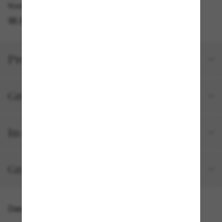
Kostenlose Abholung verfügbar
IM STORE FINDEN
Produktdetails
Größe und Passform
In deiner Bestellung inbegriffen
Gratisversand und -Retouren
Das könnte dir auch gefallen