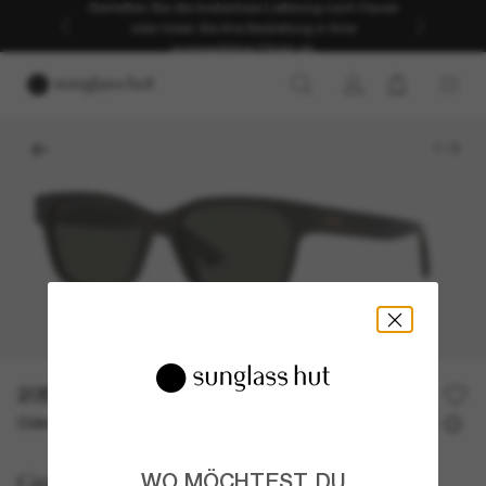
Genießen Sie die kostenlose Lieferung nach Hause
oder holen Sie Ihre Bestellung in Ihrer
ausgewählten Filiale ab.
1
/
3
205,00€
Oder 3 Raten ab
0% effektiver Jahreszins mit
68,33 €
Gucci
WO MÖCHTEST DU