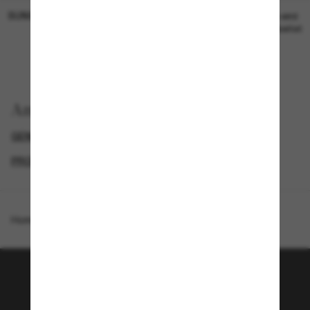
SUNGLASS HUT COLLECTION
SUNGLASS HUT COLLECTION
19,00€
Preis wird
bearbeitet
Anzeigen nach
GENDER
LUXURIÖSE SONNENBRILLEN
PROMOTIONS NL
SPECIALDEALS
Homepage
/
Gucci
/
GG1716S
Tritt der Sunglass Hut-
Community bei!