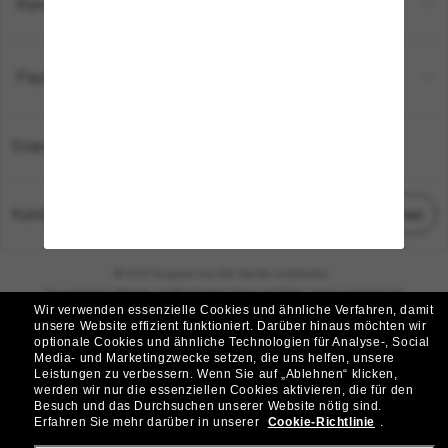
Kundenservice
Payment Methods
Standort:
Deutschland
Kundenservice
Chat starten
© 2026 Sunglass Hut Alle Rechte vorbehalten.
Die auf dieser Website veröffentlichten Fotos und Bilder dienen lediglich der
Wir verwenden essenzielle Cookies und ähnliche Verfahren, damit
Veranschaulichung.
unsere Website effizient funktioniert.
Darüber hinaus möchten wir
optionale Cookies und ähnliche Technologien für Analyse-, Social
|
|
Cookie-Richtlinie
Datenschutzbestimmungen
Media- und Marketingzwecke setzen, die uns helfen, unsere
Leistungen zu verbessern.
Wenn Sie auf „Ablehnen“ klicken,
werden wir nur die essenziellen Cookies aktivieren, die für den
|
|
Besuch und das Durchsuchen unserer Website nötig sind.
Geschäftsbedingungen
AdChoices
Erfahren Sie mehr darüber in unserer
Cookie-Richtlinie
.