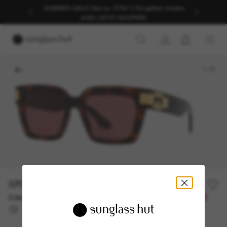
SOMMER-SALE | Bis zu -50%* | *Es gelten unsere
AGB | JETZT SHOPPEN
1
/
3
370,00€
Oder 3 Raten ab
0% effektiver Jahreszins mit
123,33 €