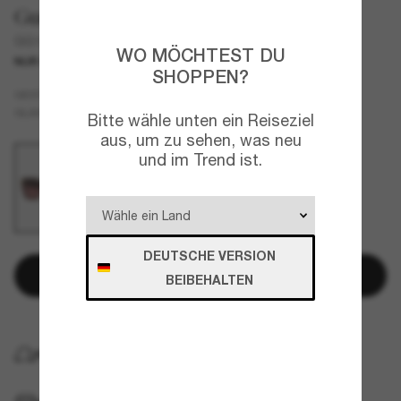
Gucci
GG1689S
WO MÖCHTEST DU
NUR ONLINE
SHOPPEN?
Tortoise
GESTELL
Violett
GLÄSER
Bitte wähle unten ein Reiseziel
aus, um zu sehen, was neu
und im Trend ist.
DEUTSCHE VERSION
In den Warenkorb
BEIBEHALTEN
KOSTENLOSE LIEFERUNG NACH HAUSE