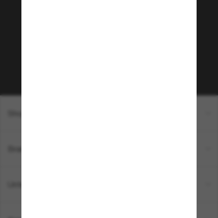
Community bei!
Möchtest du Zugang zu VIP-Events, exklusiven
Empfehlungen und Angeboten wie € 10 Rabatt*
auf deinen nächsten Einkauf? Abonniere unseren
Newsletter *Es gelten unsere AGB
Subscribe!
Shopping online
Brands
Unternehmen