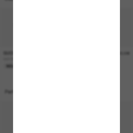
GUCCI
GUCCI
290,00€
390,00€
GG1991S
GG1981S
NEU
NEU
Perfekte Accessoires