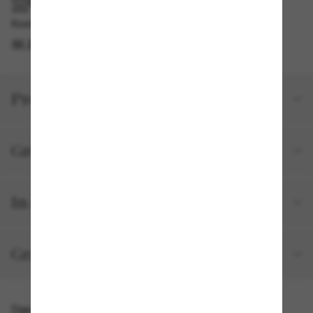
IM GESCHÄFT ABHOLEN
Kostenlose Abholung verfügbar
IM STORE FINDEN
Produktdetails
Größe und Passform
In deiner Bestellung inbegriffen
Gratisversand und -Retouren
Das könnte dir auch gefallen