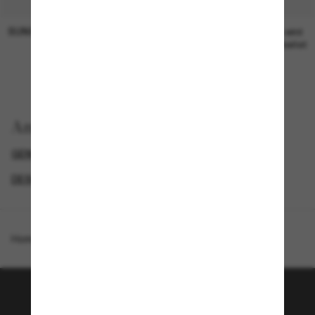
SUNGLASS HUT COLLECTION
SUNGLASS HUT COLLECTION
19,00€
Preis wird
bearbeitet
Anzeigen nach
GENDER
PROMOTIONS NL
SPECIALDEALS
DESIGNER-SONNENBRILLENMARKEN
Homepage
/
Gucci
/
GG1689S
Tritt der Sunglass Hut-