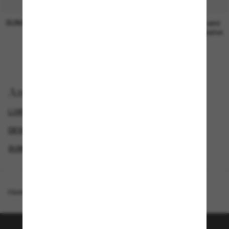
SUNGLASS HUT COLLECTION
SUNGLASS HUT COLLECTION
19,00€
Preis wird
bearbeitet
Anzeigen nach
LUXURIÖSE SONNENBRILLEN
GENDER
DESIGNER-SONNENBRILLENMARKEN
SUNGLASSES BRANDS
Homepage
/
Gucci
/
GG1493S