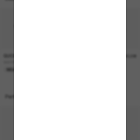
GUCCI
GUCCI
290,00€
390,00€
GG1991S
GG1981S
NEU
NEU
Perfekte Accessoires