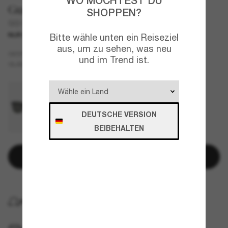
WO MÖCHTEST DU
Gucci
SHOPPEN?
GG1493S
NUR ONLINE
Bitte wähle unten ein Reiseziel
aus, um zu sehen, was neu
Tortoise
GESTELL
und im Trend ist.
Grün
GLÄSER
DEUTSCHE VERSION
BEIBEHALTEN
In den Warenkorb
KOSTENLOSE LIEFERUNG NACH HAUSE