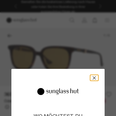
Genießen Sie die kostenlose Lieferung nach Hause
oder holen Sie Ihre Bestellung in Ihrer
ausgewählten Filiale ab.
1
/
3
360,00€
Oder 3 Raten ab
0% effektiver Jahreszins mit
120,00 €