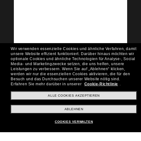
Tritt der Sunglass Hut-
Community bei!
Möchtest du Zugang zu VIP-Events, exklusiven
Empfehlungen und Angeboten wie € 10 Rabatt*
auf deinen nächsten Einkauf? Abonniere unseren
Newsletter *Es gelten unsere AGB
Wir verwenden essenzielle Cookies und ähnliche Verfahren, damit
Subscribe!
unsere Website effizient funktioniert.
Darüber hinaus möchten wir
optionale Cookies und ähnliche Technologien für Analyse-, Social
Media- und Marketingzwecke setzen, die uns helfen, unsere
Leistungen zu verbessern.
Wenn Sie auf „Ablehnen“ klicken,
werden wir nur die essenziellen Cookies aktivieren, die für den
Besuch und das Durchsuchen unserer Website nötig sind.
Shopping online
Erfahren Sie mehr darüber in unserer
Cookie-Richtlinie
.
ALLE COOKIES AKZEPTIEREN
Brands
ABLEHNEN
COOKIES VERWALTEN
Unternehmen