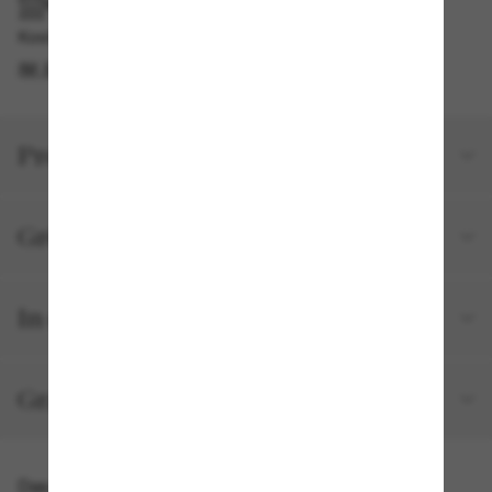
IM GESCHÄFT ABHOLEN
Kostenlose Abholung verfügbar
IM STORE FINDEN
Produktdetails
Größe und Passform
In deiner Bestellung inbegriffen
Gratisversand und -Retouren
Das könnte dir auch gefallen