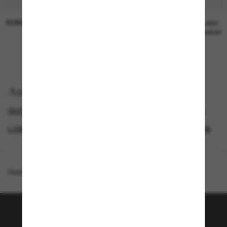
SUNGLASS HUT COLLECTION
SUNGLASS HUT COLLECTION
19,00€
Preis wird
bearbeitet
Anzeigen nach
GUCCI DAMEN SONNENBRILLEN
GUCCI SUNGLASSES
LUXURIÖSE SONNENBRILLEN
DAMEN SONNENBRILLEN
Homepage
/
Gucci
/
GG1300S
Tritt der Sunglass Hut-