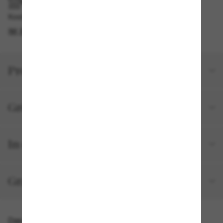
IM GESCHÄFT ABHOLEN
Kostenlose Abholung am selben Tag verfügbar
IM STORE FINDEN
Produktdetails
Größe und Passform
In deiner Bestellung inbegriffen
Gratisversand und -Retouren
Das könnte dir auch gefallen