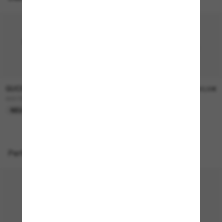
GUCCI
GUCCI
290,00€
390,00€
GG1991S
GG1981S
NEU
NEU
Perfekte Accessoires