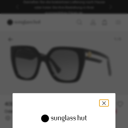
Genießen Sie die kostenlose Lieferung nach Hause
oder holen Sie Ihre Bestellung in Ihrer
ausgewählten Filiale ab.
1
/
3
400,00€
Oder 3 Raten ab
0% effektiver Jahreszins mit
133,33 €