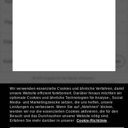
Kundenservice
Payment Methods
Standort:
Deutschland
Kundenservice
Chat starten
© 2026 Sunglass Hut Alle Rechte vorbehalten.
Die auf dieser Website veröffentlichten Fotos und Bilder dienen lediglich der
Wir verwenden essenzielle Cookies und ähnliche Verfahren, damit
Veranschaulichung.
unsere Website effizient funktioniert.
Darüber hinaus möchten wir
optionale Cookies und ähnliche Technologien für Analyse-, Social
|
|
Cookie-Richtlinie
Datenschutzbestimmungen
Media- und Marketingzwecke setzen, die uns helfen, unsere
Leistungen zu verbessern.
Wenn Sie auf „Ablehnen“ klicken,
werden wir nur die essenziellen Cookies aktivieren, die für den
|
|
Besuch und das Durchsuchen unserer Website nötig sind.
Geschäftsbedingungen
AdChoices
Erfahren Sie mehr darüber in unserer
Cookie-Richtlinie
.