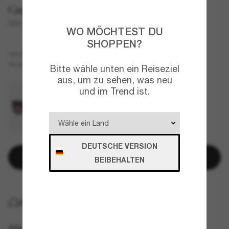
Gucci
GG1300S
WO MÖCHTEST DU
SHOPPEN?
Schwarz
GESTELL
Grau
GLÄSER
Bitte wähle unten ein Reiseziel
aus, um zu sehen, was neu
und im Trend ist.
DEUTSCHE VERSION
In den Warenkorb
BEIBEHALTEN
KOSTENLOSE LIEFERUNG NACH HAUSE