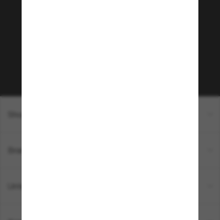
Community bei!
Möchtest du Zugang zu VIP-Events, exklusiven
Empfehlungen und Angeboten wie € 10 Rabatt*
auf deinen nächsten Einkauf? Abonniere unseren
Newsletter *Es gelten unsere AGB
Subscribe!
Shopping online
Brands
Unternehmen