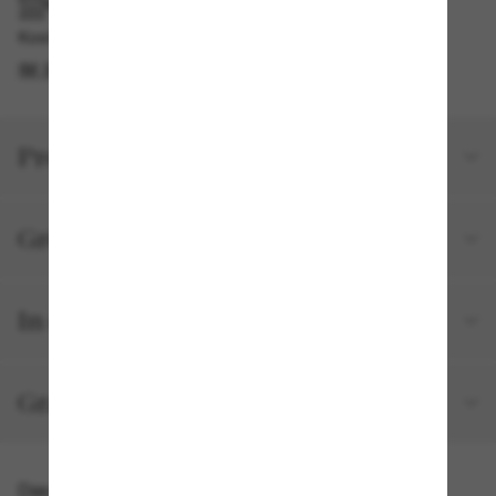
IM GESCHÄFT ABHOLEN
Kostenlose Abholung am selben Tag verfügbar
IM STORE FINDEN
Produktdetails
Größe und Passform
In deiner Bestellung inbegriffen
Gratisversand und -Retouren
Das könnte dir auch gefallen