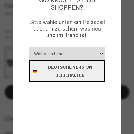
WO MÖCHTEST DU
Gucci
SHOPPEN?
GG1084S
Bitte wähle unten ein Reiseziel
aus, um zu sehen, was neu
Schwarz
GESTELL
und im Trend ist.
Schwarz
GLÄSER
DEUTSCHE VERSION
BEIBEHALTEN
In den Warenkorb
KOSTENLOSE LIEFERUNG NACH HAUSE