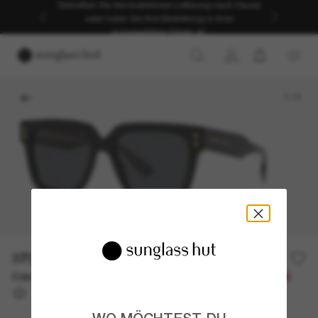
Genießen Sie die kostenlose Lieferung nach Hause
oder holen Sie Ihre Bestellung in Ihrer
ausgewählten Filiale ab.
1
/
3
370,00€
Oder 3 Raten ab
0% effektiver Jahreszins mit
123,33 €