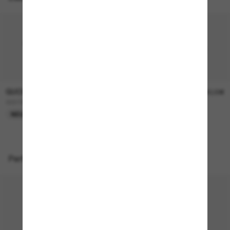
GUCCI
GUCCI
290,00€
390,00€
GG1991S
GG1981S
NEU
NEU
Perfekte Accessoires