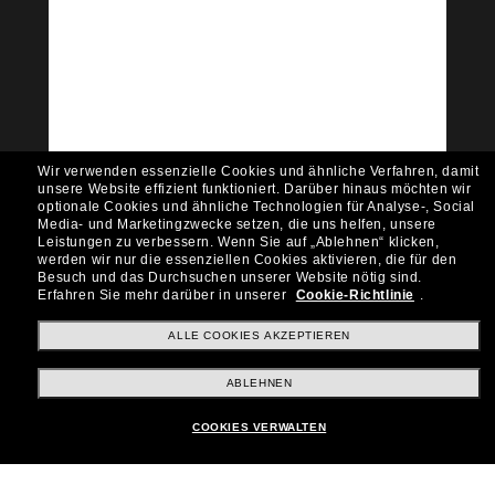
Tritt der Sunglass Hut-
Community bei!
Möchtest du Zugang zu VIP-Events, exklusiven
Empfehlungen und Angeboten wie € 10 Rabatt*
auf deinen nächsten Einkauf? Abonniere unseren
Newsletter *Es gelten unsere AGB
Wir verwenden essenzielle Cookies und ähnliche Verfahren, damit
Subscribe!
unsere Website effizient funktioniert.
Darüber hinaus möchten wir
optionale Cookies und ähnliche Technologien für Analyse-, Social
Media- und Marketingzwecke setzen, die uns helfen, unsere
Leistungen zu verbessern.
Wenn Sie auf „Ablehnen“ klicken,
werden wir nur die essenziellen Cookies aktivieren, die für den
Besuch und das Durchsuchen unserer Website nötig sind.
Shopping online
Erfahren Sie mehr darüber in unserer
Cookie-Richtlinie
.
ALLE COOKIES AKZEPTIEREN
Brands
ABLEHNEN
COOKIES VERWALTEN
Unternehmen