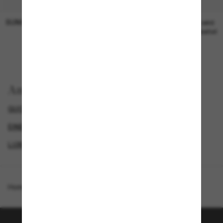
SUNGLASS HUT COLLECTION
SUNGLASS HUT COLLECTION
19,00€
Preis wird
bearbeitet
Anzeigen nach
GUCCI SONNENBRILLEN
GUCCI SUNGLASSES
EINE ZWEITE DAZU UND SPAREN
LUXURIÖSE SONNENBRILLEN
Homepage
/
Gucci
/
GG1084S