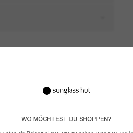
WO MÖCHTEST DU SHOPPEN?
390,00€
GUCCI