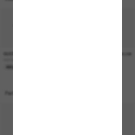
GUCCI
GUCCI
290,00€
390,00€
GG1991S
GG1981S
NEU
NEU
Perfekte Accessoires