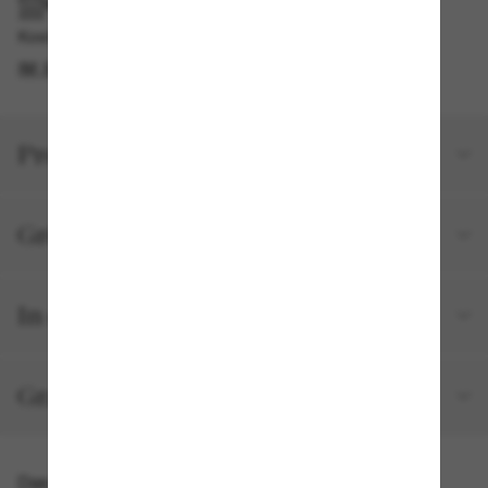
IM GESCHÄFT ABHOLEN
Kostenlose Abholung verfügbar
IM STORE FINDEN
Produktdetails
Größe und Passform
In deiner Bestellung inbegriffen
Gratisversand und -Retouren
Das könnte dir auch gefallen