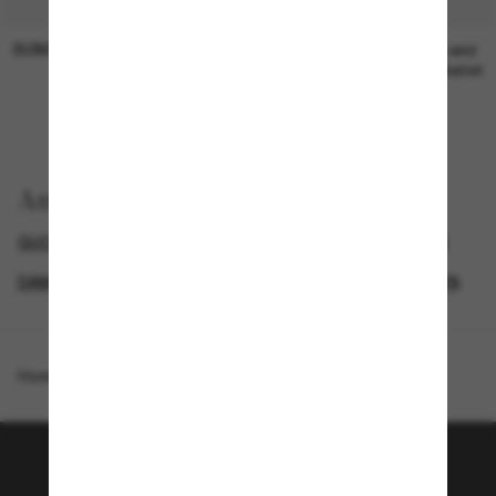
SUNGLASS HUT COLLECTION
SUNGLASS HUT COLLECTION
19,00€
Preis wird
bearbeitet
Anzeigen nach
GUCCI DAMEN SONNENBRILLEN
GUCCI SUNGLASSES
DAMEN SONNENBRILLEN
LUXURIÖSE SONNENBRILLEN
Homepage
/
Gucci
/
GG0898S-001
Tritt der Sunglass Hut-