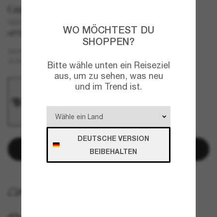
Gucci
GG0898S-001
WO MÖCHTEST DU
LETZTE CHANCE
NUR ONLINE
SHOPPEN?
Gold
GESTELL
Grau
GLÄSER
Bitte wähle unten ein Reiseziel
aus, um zu sehen, was neu
und im Trend ist.
DEUTSCHE VERSION
In den Warenkorb
BEIBEHALTEN
KOSTENLOSE LIEFERUNG NACH HAUSE