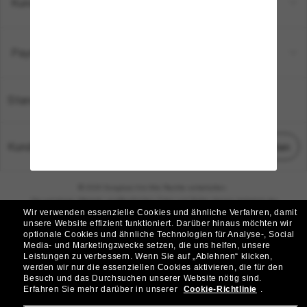
Kundenservice
Payment Methods
Standort:
Deutschland
Kundenservice
Chat starten
© 2026 Sunglass Hut Alle Rechte vorbehalten.
Die auf dieser Website veröffentlichten Fotos und Bilder dienen lediglich der
Wir verwenden essenzielle Cookies und ähnliche Verfahren, damit
Veranschaulichung.
unsere Website effizient funktioniert.
Darüber hinaus möchten wir
optionale Cookies und ähnliche Technologien für Analyse-, Social
|
|
Cookie-Richtlinie
Datenschutzbestimmungen
Media- und Marketingzwecke setzen, die uns helfen, unsere
Leistungen zu verbessern.
Wenn Sie auf „Ablehnen“ klicken,
werden wir nur die essenziellen Cookies aktivieren, die für den
|
|
Besuch und das Durchsuchen unserer Website nötig sind.
Geschäftsbedingungen
AdChoices
Erfahren Sie mehr darüber in unserer
Cookie-Richtlinie
.