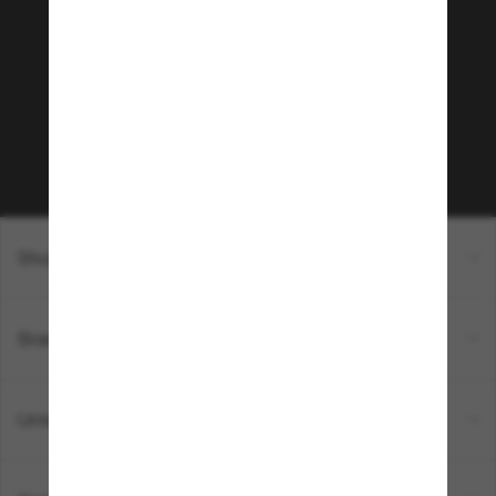
Community bei!
Möchtest du Zugang zu VIP-Events, exklusiven
Empfehlungen und Angeboten wie € 10 Rabatt*
auf deinen nächsten Einkauf? Abonniere unseren
Newsletter *Es gelten unsere AGB
Subscribe!
Shopping online
Brands
Unternehmen