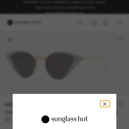
Genießen Sie die kostenlose Lieferung nach Hause
oder holen Sie Ihre Bestellung in Ihrer
ausgewählten Filiale ab.
1
/
3
475,00€
950,00€
50% off
Oder 3 Raten ab
0% effektiver Jahreszins mit
158,33 €