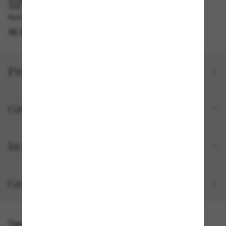
IM GESCHÄFT ABHOLEN
Kostenlose Abholung am selben Tag verfügbar
IM STORE FINDEN
Produktdetails
Größe und Passform
In deiner Bestellung inbegriffen
Gratisversand und -Retouren
Das könnte dir auch gefallen