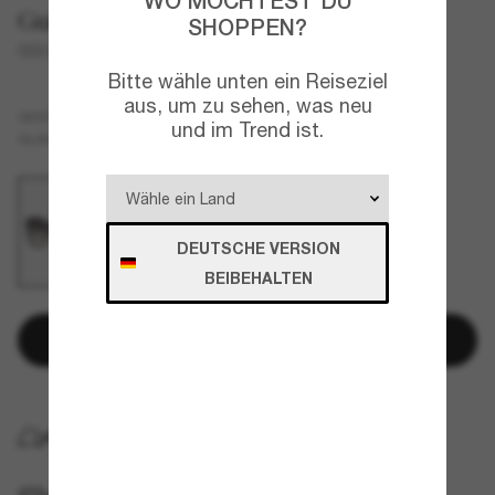
WO MÖCHTEST DU
Gucci
SHOPPEN?
GG0459S
Bitte wähle unten ein Reiseziel
aus, um zu sehen, was neu
Schwarz
GESTELL
und im Trend ist.
Grau
GLÄSER
DEUTSCHE VERSION
BEIBEHALTEN
In den Warenkorb
KOSTENLOSE LIEFERUNG NACH HAUSE