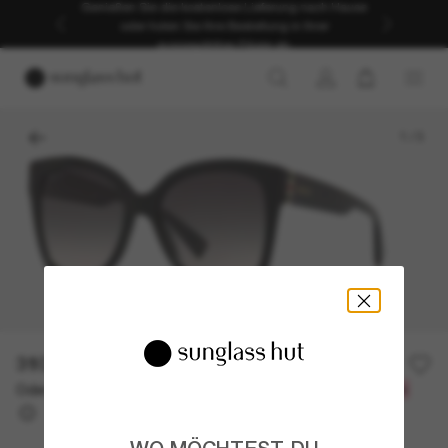
Genießen Sie die kostenlose Lieferung nach Hause
oder holen Sie Ihre Bestellung in Ihrer
ausgewählten Filiale ab.
1
/
3
310,00€
Oder 3 Raten ab
0% effektiver Jahreszins mit
103,33 €