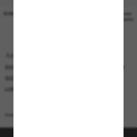
SUNGLASS HUT COLLECTION
SUNGLASS HUT COLLECTION
19,00€
Preis wird
bearbeitet
Anzeigen nach
GUCCI SUNGLASSES
EINE ZWEITE DAZU UND SPAREN
GUCCI DAMEN SONNENBRILLEN
LUXURIÖSE SONNENBRILLEN
Homepage
/
Gucci
/
GG0459S