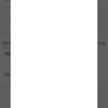
GUCCI
GUCCI
290,00€
390,00€
GG1991S
GG1981S
NEU
NEU
Perfekte Accessoires