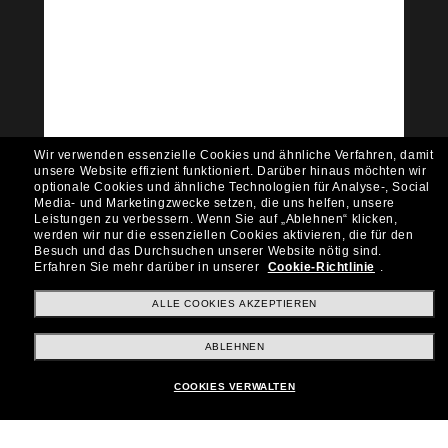
Tritt der Sunglass Hut-
Community bei!
Möchtest du Zugang zu VIP-Events, exklusiven
Empfehlungen und Angeboten wie € 10 Rabatt*
auf deinen nächsten Einkauf? Abonniere unseren
Newsletter *Es gelten unsere AGB
Wir verwenden essenzielle Cookies und ähnliche Verfahren, damit
Subscribe!
unsere Website effizient funktioniert.
Darüber hinaus möchten wir
optionale Cookies und ähnliche Technologien für Analyse-, Social
Media- und Marketingzwecke setzen, die uns helfen, unsere
Leistungen zu verbessern.
Wenn Sie auf „Ablehnen“ klicken,
werden wir nur die essenziellen Cookies aktivieren, die für den
Besuch und das Durchsuchen unserer Website nötig sind.
Shopping online
Erfahren Sie mehr darüber in unserer
Cookie-Richtlinie
.
ALLE COOKIES AKZEPTIEREN
Brands
ABLEHNEN
COOKIES VERWALTEN
Unternehmen