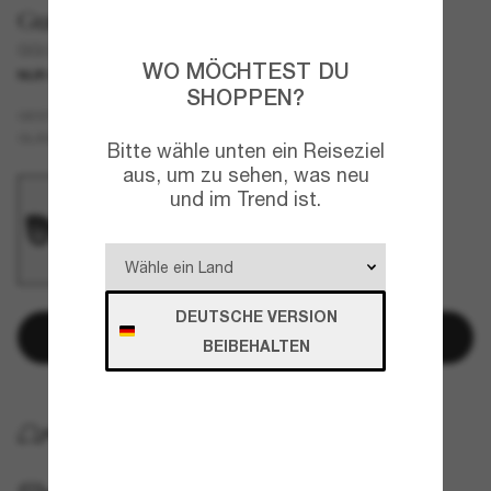
Gucci
GG0208S
WO MÖCHTEST DU
NUR ONLINE
SHOPPEN?
Schwarz
GESTELL
Grau
GLÄSER
Bitte wähle unten ein Reiseziel
aus, um zu sehen, was neu
und im Trend ist.
DEUTSCHE VERSION
In den Warenkorb
BEIBEHALTEN
KOSTENLOSE LIEFERUNG NACH HAUSE