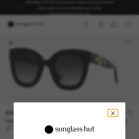
Genießen Sie die kostenlose Lieferung nach Hause
oder holen Sie Ihre Bestellung in Ihrer
ausgewählten Filiale ab.
1
/
3
400,00€
Oder 3 Raten ab
0% effektiver Jahreszins mit
133,33 €