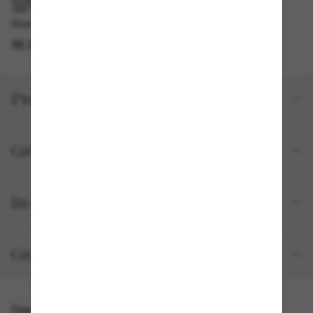
IM GESCHÄFT ABHOLEN
Kostenlose Abholung verfügbar
IM STORE FINDEN
Produktdetails
Größe und Passform
In deiner Bestellung inbegriffen
Gratisversand und -Retouren
Das könnte dir auch gefallen