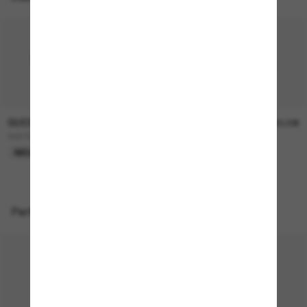
GUCCI
GUCCI
290,00€
390,00€
GG1991S
GG1981S
NEU
NEU
Perfekte Accessoires