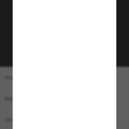
Tritt der Sunglass Hut-
Community bei!
Möchtest du Zugang zu VIP-Events, exklusiven
Empfehlungen und Angeboten wie € 10 Rabatt*
auf deinen nächsten Einkauf? Abonniere unseren
Newsletter *Es gelten unsere AGB
Subscribe!
Shopping online
Brands
Unternehmen