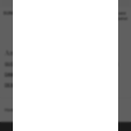
SUNGLASS HUT COLLECTION
SUNGLASS HUT COLLECTION
19,00€
Preis wird
bearbeitet
Anzeigen nach
GUCCI DAMEN SONNENBRILLEN
GUCCI SUNGLASSES
DAMEN SONNENBRILLEN
DESIGNER-SONNENBRILLENMARKEN
Homepage
/
Gucci
/
GG0208S