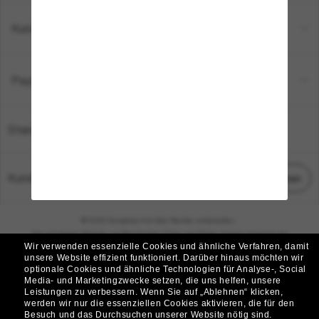
Kundenservice
Payment Methods
Standort:
Deutschland
Kundenservice
Chat starten
© 2026 Sunglass Hut Alle Rechte vorbehalten.
Die auf dieser Website veröffentlichten Fotos und Bilder dienen lediglich der
Wir verwenden essenzielle Cookies und ähnliche Verfahren, damit
Veranschaulichung.
unsere Website effizient funktioniert.
Darüber hinaus möchten wir
optionale Cookies und ähnliche Technologien für Analyse-, Social
|
|
Cookie-Richtlinie
Datenschutzbestimmungen
Media- und Marketingzwecke setzen, die uns helfen, unsere
Leistungen zu verbessern.
Wenn Sie auf „Ablehnen“ klicken,
werden wir nur die essenziellen Cookies aktivieren, die für den
|
|
Besuch und das Durchsuchen unserer Website nötig sind.
Geschäftsbedingungen
AdChoices